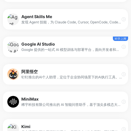
Agent Skills Me
发现 Agent 技能，为 Claude Code, Cursor, OpenCode, Codex CLI和 Gemini CLI浏览精选技能。每个技能都能让你的 AI 助手更高效地完成特定任务。人工精选，强调 “精而少”，适合不想自己筛太久的人。
科学上网
Google AI Studio
Google 提供的一站式 AI 模型训练与部署平台，面向开发者和企业用户提供端到端的模型开发体验。它将模型训练、数据管理、实验追踪、部署与应用集成能力集中在同一平台中，帮助用户更高效地构建、管理和上线 AI 应用。
阿里悟空
钉钉推出的AI个人助理，定位于企业协同场景下的AI执行工具。它不仅支持自然语言交互，还具备跨软件操作能力，可以在本地电脑上执行具体任务，例如浏览器操作、数据处理及平台内容发布。
MiniMax
稀宇科技有限公司推出的 AI 智能问答助手，基于顶尖多模态大语言模型打造的智能AI伙伴，支持MCP多智能体协作，让AI团队为你高效解决复杂问题。10倍速获取信息，10倍速解决问题，无论你是学生、职场人士、自由工作者还是创作者，Agent都能随叫随到，一触即用。
Kimi