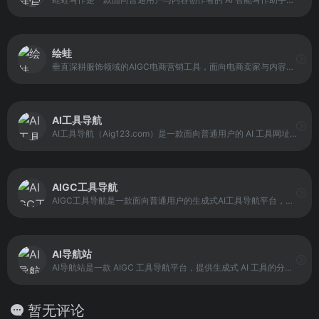
绘蛙
垂直深耕服饰领域的AIGC电商营销工具，面向电商卖家与内容创作者，提供AI商品图生成、模特换脸、图生视频及种草文案创作等能力。
AI工具导航
AI工具导航（Aig123.com）是一款面向普通用户的 AI 工具网址导航平台，已收录 3000+ 国内外热门 AI 工具网站，覆盖 AI 写作、AI 绘画、AI 聊天、AI 视频、AI 音乐、AI 游戏、AI 办公、AI 编程等多个领域。它的定位是“工具入口汇总与分类导航”，通过统一入口减少用户在不同网站间跳转的成本，并提供相关 AI 资讯与学习内容，帮助用户更快上手工具与理解应用场景。
AIGC工具导航
AIGC工具导航是一款面向普通用户的生成式AI工具导航平台，旨在汇聚全网AI工具并按功能进行系统化分类。它覆盖AI写作、AI绘画、AI视频、AI办公、AI数字人、AI设计、AI语音、AI音乐、AI论文、AI简历、AI智能体、文本转语音等多种类型，提供一站式入口，让用户在一个页面内就能浏览、筛选并找到需要的工具。
AI导航站
AI导航站是一款 AIGC 工具导航平台，提供生成式 AI 工具的分类与聚合入口，覆盖 AI 写作、AI 绘画、AI 设计、AI 办公、AI 客服、AI 营销、AI 语音生成、AI 视频生成等多个领域。平台的目标是帮助用户快速找到所需工具，提高工作效率。
暂无评论