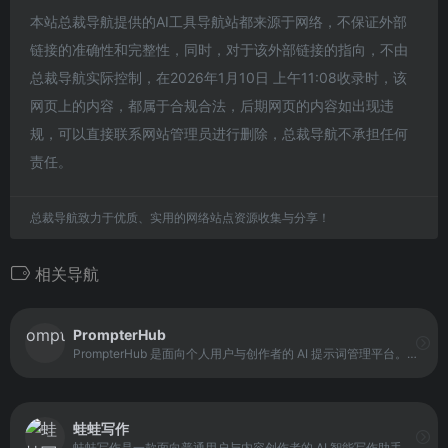
本站总裁导航提供的AI工具导航站都来源于网络，不保证外部
链接的准确性和完整性，同时，对于该外部链接的指向，不由
总裁导航实际控制，在2026年1月10日 上午11:08收录时，该
网页上的内容，都属于合规合法，后期网页的内容如出现违
规，可以直接联系网站管理员进行删除，总裁导航不承担任何
责任。
总裁导航致力于优质、实用的网络站点资源收集与分享！
相关导航
PrompterHub
PrompterHub 是面向个人用户与创作者的 AI 提示词管理平台。平台聚合各类 AI 工具的提示词模板，支持用户自行创建和优化 prompt，并可在社区内分享优质模板。
蛙蛙写作
蛙蛙写作是一款面向普通用户与内容创作者的 AI 智能写作助手，主打“快速生成文本与提升写作效率”。它通过 AI 模型辅助用户进行文章创作、文案生成与内容改写，适合需要快速产出文字内容的场景。平台的核心目标是让写作变得更简单，减少用户在构思与表达上的时间投入。