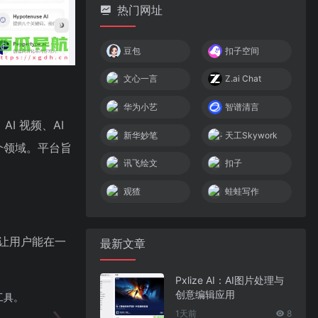
热门网址
豆包
扣子空间
文心一言
Z.ai Chat
华为小艺
智谱清言
AI 视频、AI
新华妙笔
天工Skywork
多个领域。平台旨
讯飞绘文
扣子
观猹
蛙蛙写作
，让用户能在一
最新文章
Pxlize AI：AI图片处理与
创意编辑应用
工具。
1天前
8