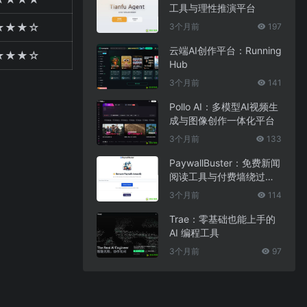
工具与理性推演平台
★★★☆
3个月前
197
云端AI创作平台：Running
★★★☆
Hub
3个月前
141
Pollo AI：多模型AI视频生
成与图像创作一体化平台
3个月前
133
PaywallBuster：免费新闻
阅读工具与付费墙绕过助
手
3个月前
114
Trae：零基础也能上手的
AI 编程工具
3个月前
97