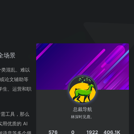
全场景
分类混乱、难以
成或论文辅助等
学生、运营和职
总裁导航
所需工具，那么
林深时见鹿。
用优质的 AI
576
0
1922
406.1K
转语音等多个领