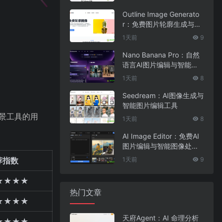
Outline Image Generato
r：免费图片轮廓生成与在
线图像编辑工具
1天前
9
Nano Banana Pro：自然
语言AI图片编辑与智能图
像处理工具
1天前
8
Seedream：AI图像生成与
智能图片编辑工具
场景工具的用
1天前
8
AI Image Editor：免费AI
图片编辑与智能图像处理
工具
1天前
9
荐指数
★★★★
热门文章
★★★★
天府Agent：AI 命理分析
★★★★