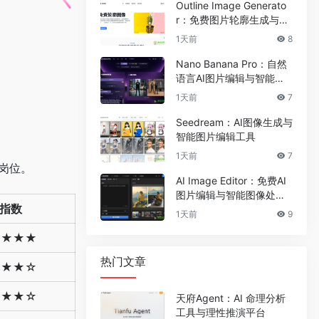
Outline Image Generato
r：免费图片轮廓生成与在
线图像编辑工具
1天前
8
Nano Banana Pro：自然
语言AI图片编辑与智能图
像处理工具
1天前
7
Seedream：AI图像生成与
智能图片编辑工具
1天前
7
岗位。
AI Image Editor：免费AI
图片编辑与智能图像处理
指数
工具
1天前
9
★★★★
热门文章
★★★☆
★★★☆
天府Agent：AI 命理分析
工具与理性推演平台