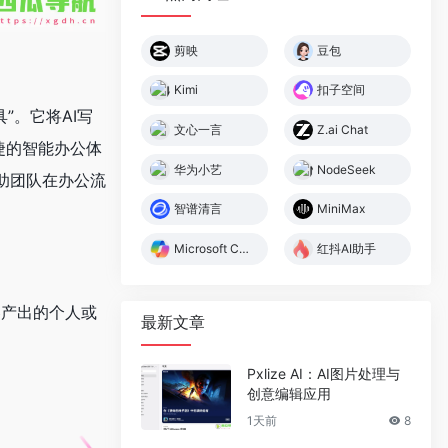
剪映
豆包
Kimi
扣子空间
”。它将AI写
文心一言
Z.ai Chat
捷的智能办公体
华为小艺
NodeSeek
帮助团队在办公流
智谱清言
MiniMax
Microsoft Copilot
红抖AI助手
容产出的个人或
最新文章
Pxlize AI：AI图片处理与
创意编辑应用
1天前
8