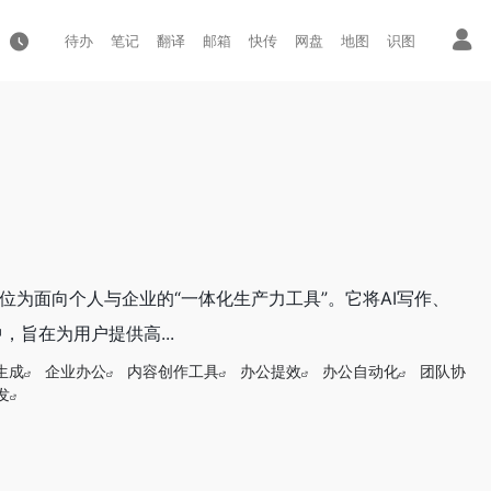
待办
笔记
翻译
邮箱
快传
网盘
地图
识图
，定位为面向个人与企业的“一体化生产力工具”。它将AI写作、
，旨在为用户提供高...
生成
企业办公
内容创作工具
办公提效
办公自动化
团队协
发