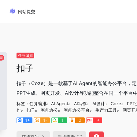
网站提交
任务编排
国
扣子
扣子（Coze）是一款基于AI Agent的智能办公平台
PPT生成、网页开发、AI设计等功能整合在同一个平台中
标签：
任务编排
AI Agent
AI写作
AI设计
Coze
PPT
作
扣子
智能办公
智能办公平台
生产力工具
网页开
1+
1-
1
0
1+
链接直达
手机查看