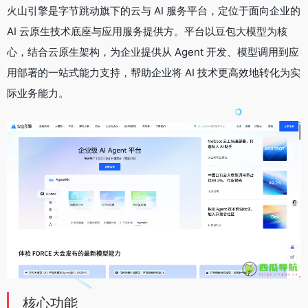
火山引擎是字节跳动旗下的云与 AI 服务平台，定位于面向企业的
AI 云原生技术底座与应用服务提供方。平台以豆包大模型为核
心，结合云原生架构，为企业提供从 Agent 开发、模型调用到应
用部署的一站式能力支持，帮助企业将 AI 技术更高效地转化为实
际业务能力。
核心功能