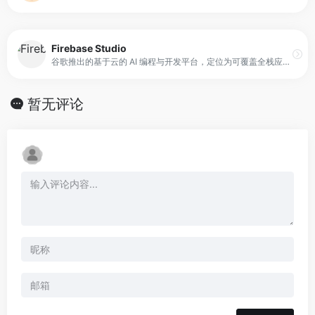
Firebase Studio
谷歌推出的基于云的 AI 编程与开发平台，定位为可覆盖全栈应用生命周期的一体化工作区。它整合了 Project IDX 的云端开发能力，以及 Gemini in Firebase 中的专用 AI Agent，为开发者提供从原型设计到生产交付的完整支持。
暂无评论