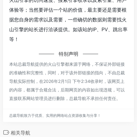
火山引擎的访问速度、搜索引擎收录以及索引量、用户
体验等；当然要评估一个站的价值，最主要还是需要根
据您自身的需求以及需要，一些确切的数据则需要找火
山引擎的站长进行洽谈提供。如该站的IP、PV、跳出率
等！
特别声明
本站总裁导航提供的火山引擎都来源于网络，不保证外部链接
的准确性和完整性，同时，对于该外部链接的指向，不由总裁
导航实际控制，在2026年2月1日 下午2:34收录时，该网页上
的内容，都属于合规合法，后期网页的内容如出现违规，可以
直接联系网站管理员进行删除，总裁导航不承担任何责任。
总裁导航致力于优质、实用的网络站点资源收集与分享！
相关导航