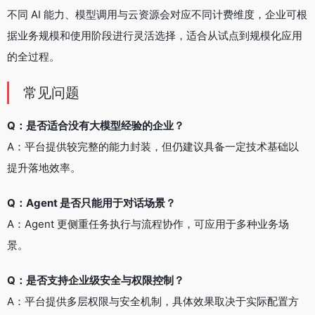
不同 AI 能力、模型调用与云资源会对应不同计费维度，企业可根
据业务规模和使用阶段进行灵活选择，适合从试点到规模化应用
的全过程。
常见问题
Q：是否适合没有大模型经验的企业？
A：平台提供较完整的能力封装，但仍建议具备一定技术基础以
提升落地效率。
Q：Agent 是否只能用于对话场景？
A：Agent 更侧重任务执行与流程协作，可应用于多种业务场
景。
Q：是否支持企业级安全与权限控制？
A：平台提供多层权限与安全机制，具体效果取决于实际配置方