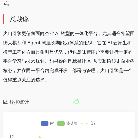
式。
总裁说
火山引擎更偏向面向企业 AI 转型的一体化平台，尤其适合希望围
绕大模型和 Agent 构建长期能力体系的组织。它在 AI 云原生和
模型工程化方面具备明显优势，但也意味着用户需要进行一定的
平台学习与技术规划。如果你的目标是让 AI 从实验阶段走向业务
核心，并在同一平台内完成开发、部署与管理，火山引擎是一个
值得重点关注的选择。
数据统计