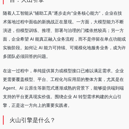
随着人工智能从“辅助工具”逐步走向“业务核心能力”，企业在技
术落地过程中面临的新挑战正在显现。一方面，大模型能力不断
演进，但模型训练、推理、部署与治理的门槛依然较高；另一方
面，企业希望 AI 能真正融入业务流程，而不是停留在单点功能或
实验阶段。如何让 AI 能力可持续、可规模化地服务业务，成为许
多团队必须回答的问题。
在这一过程中，单纯提供算力或模型接口已难以满足需求。企业
更需要覆盖模型、平台、工程化与应用层的整体方案，尤其是在
Agent、AI 云原生等新范式逐渐成熟的背景下，能够提供端到端
支持的平台更具现实价值。围绕企业 AI 转型需求构建的火山引
擎，正是这一方向上的重要实践者。
火山引擎是什么？