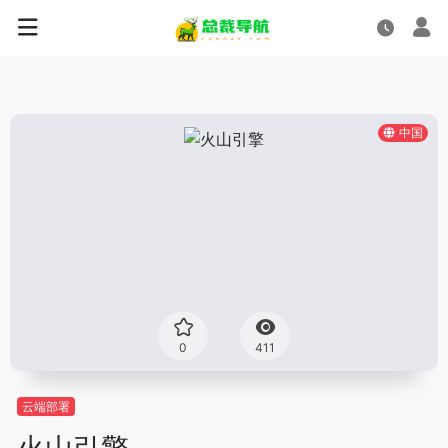
中国
0
411
云端部署
火山引擎