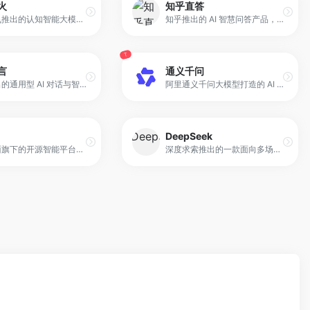
火
知乎直答
科大讯飞推出的认知智能大模型，具备跨领域知识和语言理解能力。平台支持自然语言交互，能够执行任务、回答问题、进行逻辑推理、数学题解答，以及代码理解与编写等操作。
知乎推出的 AI 智慧问答产品，基于大模型技术和多智能体系统，能够从知乎社区的优质内容及其他数据源中整合信息，为用户提供高质量答案。平台通过自然语言理解和深度学习算法优化搜索结果，支持多维度问题解析，使用户能够快速获取权威、可信的内容，并满足多种信息需求。
T
言
通义千问
百度推出的通用型 AI 对话与智能助手产品，基于文心大模型能力构建。它既可以作为智能伙伴进行日常聊天、回答问题、画图识图，也可以作为 AI 助手，在写作、文案创作、文档阅读、智能翻译等任务中为用户提供实用支持，帮助更高效地完成工作和学习相关事项。
阿里通义千问大模型打造的 AI 对话助手，依托通义千问大模型能力，提供问答、写作、代码、翻译、录音、PPT 创作、文档处理及音视频速读等多功能服务。
DeepSeek
月之暗面旗下的开源智能平台，最新推出 K2.5 模型，同时开放 Agent 集群预览版。平台以视觉编程为核心，结合智能 Agent 技术，支持从像素级网页复刻到专家级办公任务交付，为用户提供可视化、自动化的任务管理与执行能力。
深度求索推出的一款面向多场景的智能助手，基于先进的人工智能与自然语言处理技术开发。它支持文档上传、长文本对话以及多种任务处理，包括编程辅助、内容创作和信息整理。