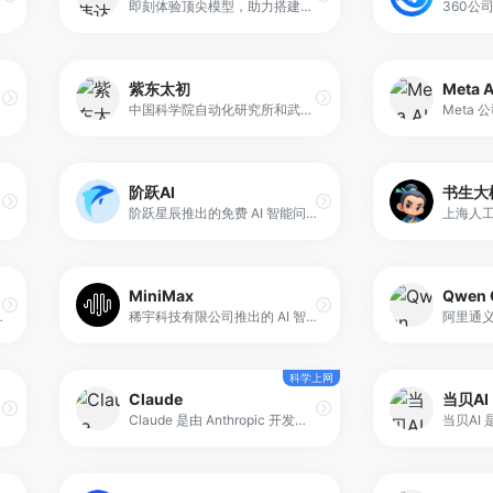
即刻体验顶尖模型，助力搭建企业级生成式人工智能应用。
紫东太初
Meta A
中国科学院自动化研究所和武汉人工智能研究院推出新一代多模态大模型，支持多轮问答、文本创作、图像生成、3D理解、信号分析等全面问答任务，拥有更强的认知、理解、创作能力，带来全新互动体验。
阶跃AI
书生大
阶跃星辰推出的免费 AI 智能问答助手，支持连续多轮对话和多模态交互。通过文本、图像、视频及网页内容的理解与分析，平台还包括 AI 视频生成、文档阅读、研究报告生成等功能。
MiniMax
Qwen 
开源，采用混合专家模型（MoE）架构，总参数规模达 5600 亿。
稀宇科技有限公司推出的 AI 智能问答助手，基于顶尖多模态大语言模型打造的智能AI伙伴，支持MCP多智能体协作，让AI团队为你高效解决复杂问题。10倍速获取信息，10倍速解决问题，无论你是学生、职场人士、自由工作者还是创作者，Agent都能随叫随到，一触即用。
科学上网
Claude
当贝AI
Claude 是由 Anthropic 开发的 AI 助手，用户可以通过对话与其完成写作、总结、信息整理、创意生成等任务。它的核心特点在于支持多轮交互，能够理解上下文并持续跟进用户需求，从而更贴近“助手式协作”。Claude 适合需要在对话中不断迭代、反复完善内容的用户群体，包括内容创作者、学生、职场人士与团队协作场景。