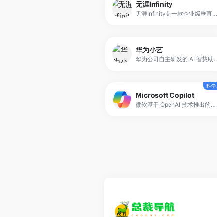
无涯Infinity
无涯Infinity是一款企业级垂直领域问答产品，它以 星环大模型底座为核心能力，结合 个人知识库、企业知识库、法律法规、财经等多种知识源，实现“跨知识源、跨场景”的智能问答与信息检索。
华为小艺
华为公司自主研发的 AI 智慧助手，集成最新人工智能技术，为用户提供多场景、多功能的智能服务。小艺支持 AI 知识问答、文档助手、
科学
Microsoft Copilot
微软基于 OpenAI 技术推出的生成式人工智能助手，深度集成在 Microsoft 365 套件中，包括 Word、Excel、PowerPoint、Outlook 等核心应用。它能够理解用户指令，辅助完成文档编辑、数据分析、演示制作及邮件管理等任务，提高办公效率与决策速度。