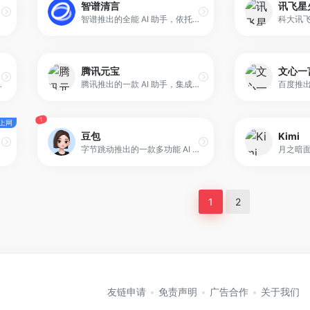
智谱清言
讯飞星
智谱推出的全能 AI 助手，依托 GLM-4.6 大模型，具备强大的语言理解和多模态处理能力。平台支持精通对话、写作与编程，同时能够理解图像和文档内容，为用户提供智能答疑、创意激发及任务辅助服务。
腾讯元宝
文心一
写作辅助、编码辅助、鸿蒙代码生成与问答、AI 识图等功能。
腾讯推出的一款 AI 助手，集成 DeepSeek 搜索引擎和智能推荐功能，旨在为用户提供跨平台的信息检索体验。它不仅可以快速搜索公众号和视频号内容，还支持在多端设备上同步使用，实现信息集中管理。
T
上网
豆包
Kimi
字节跳动推出的一款多功能 AI 工具，同时也是面向大众用户的免费 AI 聊天机器人。它基于豆包大模型构建，核心能力集中在自然语言理解、多轮对话和任务辅助上。用户可以通过对话的方式，让豆包完成写作、阅读分析、信息整合以及多种创意类任务。
1
2
友链申请
免责声明
广告合作
关于我们