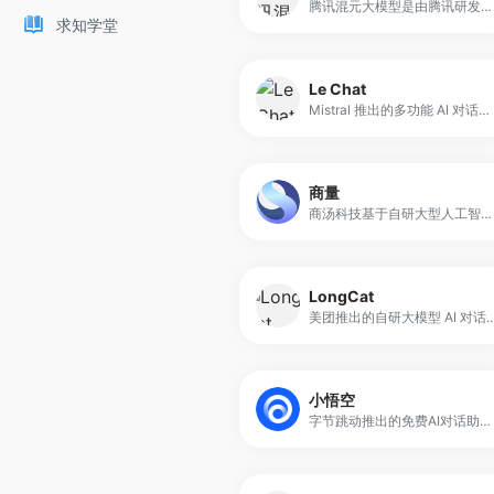
腾讯混元大模型是由腾讯研发的大语言模型，具备跨领域知识和自然语言理解能力，实现基于人机自然语言对话的方式，理解用户指令并执行任务，帮助用户实现人获取信息，知识和灵感。
求知学堂
Le Chat
Mistral 推出的多功能 AI 对话聊天助手，基于 Magistral 模型提供多语言理解和推理能力。它支持文本与语音输入，可执行深度研究、图像与代码生成、文档协作和网页搜索等功能。
商量
商汤科技基于自研大型人工智能模型体系“日日新”(SenseNova)开发的 AI 聊天助手。平台不仅支持自然语言多轮对话，还具备逻辑推理、语言纠错、文本创作、情感分析以及多模态处理能力。
LongCat
美团推出的自研大模型 AI 对话平台，定位于具备高性能推理能力和智能体任务优势的通用大模型。其最新版本 LongCat-Flash-Chat 已正式
小悟空
字节跳动推出的免费AI对话助手和个人助理，定位为“私人助理”类服务产品。它以轻量化、便捷性为核心，旨在帮助用户完成日常生活中的信息查询、任务处理与智能服务。