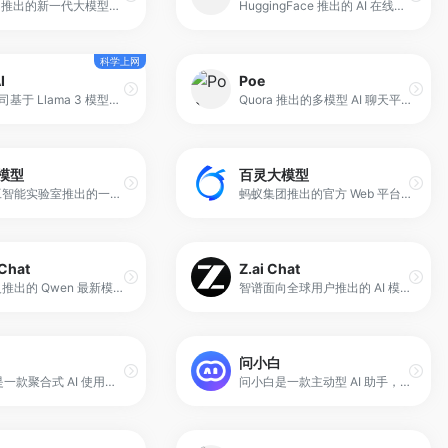
360公司推出的新一代大模型驱动数字人，融合人工智能、大数据分析和数字人技术。它具备形象化和拟人化交互能力，可进行知识问答、资料查找、内容分析和信息总结，为用户提供智能辅助和个性化学习支持。
HuggingFace 推出的 AI 在线聊天机器人，基于 300 亿参数的 Open Assistant 模型。它能执行内容生成、问答、代码编写等多任务，并且不存储用户聊天数据，专注于提供安全、快速和个性化的对话体验。
科学上网
I
Poe
Meta 公司基于 Llama 3 模型推出的免费 AI 聊天机器人，被集成在旗下社交平台和网页版中。它不仅支持自然语言对话，还具备图像生成、动画制作、GIF 创作及实时搜索等多功能。
Quora 推出的多模型 AI 聊天平台，支持 ChatGPT、Claude、Gemini 等多种知名 AI 模型。用户可在一个统一界面进行实时对话、内容创作、编程辅助与翻译任务。
模型
百灵大模型
上海人工智能实验室推出的一系列 AI 助手平台，涵盖 InternLM 与 InternVL 等模型，定位于可响应人类指令、支持多模态输入与复杂任务处理的智能体。
蚂蚁集团推出的官方 Web 平台，用于与其自研的百灵大模型家族进行交互和体验。平台支持体验 Ling-1T、Ring-1T 等模型，强调高速响应与复杂推理能力，同时原生支持多模态输入，如图片识别和音频识别。
Chat
Z.ai Chat
阿里通义推出的 Qwen 最新模型体验平台，用于集中展示和体验 Qwen 系列大模型能力。平台支持在同一界面中调用多个 Qwen 模型进行对话与任务处理，帮助用户直观对比不同模型在理解、生成和推理方面的表现。
智谱面向全球用户推出的 AI 模型体验与能力整合平台，核心定位是 多模型统一体验与应用开发入口。平台集成了包括 GLM-4.7、GLM-4.6V 在内的多种先进模型，重点提升自然语言理解、生成与多语言处理能力。
问小白
当贝AI 是一款聚合式 AI 使用平台，核心定位是为普通用户和高频使用者提供稳定、高效的大模型体验。平台支持包括 DeepSeek-R1 671B、豆包、通义千问、智谱等在内的多种主流 AI 模型，用户可以根据不同任务自由选择或切换。
问小白是一款主动型 AI 助手，面向普通用户与内容创作者，提供多场景智能服务。平台支持 Deepseek R1/V3/V3.1、问小白5（对标 OpenAI GPT-5）等顶级大模型，并且强调免费使用。其核心特点是集合 AI 联网搜索、AI 学术搜索、Deep Research、AI 图片编辑与生成、以及 AI 智能体情感陪伴等能力，试图构建一个既能“做事”，又能“陪伴”的综合型 AI 平台。