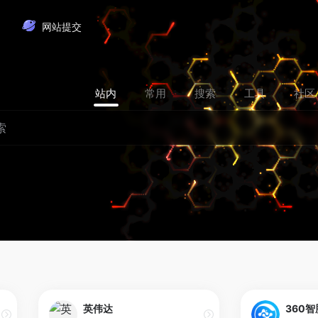
网站提交
站内
常用
搜索
工具
社区
英伟达
360智