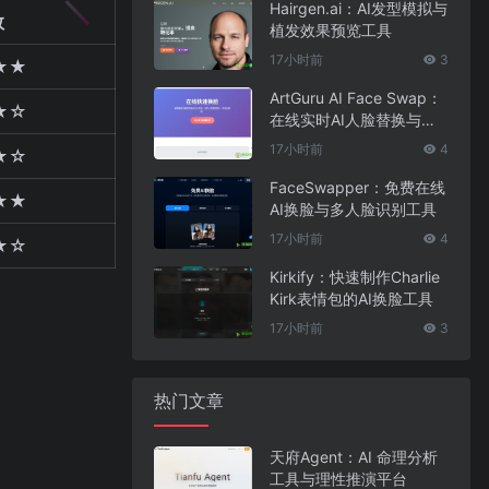
Hairgen.ai：AI发型模拟与
数
植发效果预览工具
17小时前
3
★★
ArtGuru AI Face Swap：
★☆
在线实时AI人脸替换与照
片编辑工具
17小时前
4
★☆
FaceSwapper：免费在线
★★
AI换脸与多人脸识别工具
17小时前
4
★☆
Kirkify：快速制作Charlie
Kirk表情包的AI换脸工具
17小时前
3
热门文章
天府Agent：AI 命理分析
工具与理性推演平台