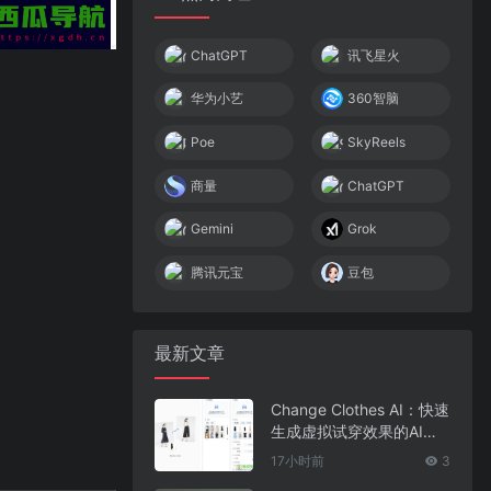
ChatGPT
讯飞星火
华为小艺
360智脑
Poe
SkyReels
商量
ChatGPT
Gemini
Grok
腾讯元宝
豆包
最新文章
Change Clothes AI：快速
生成虚拟试穿效果的AI换
装工具
17小时前
3