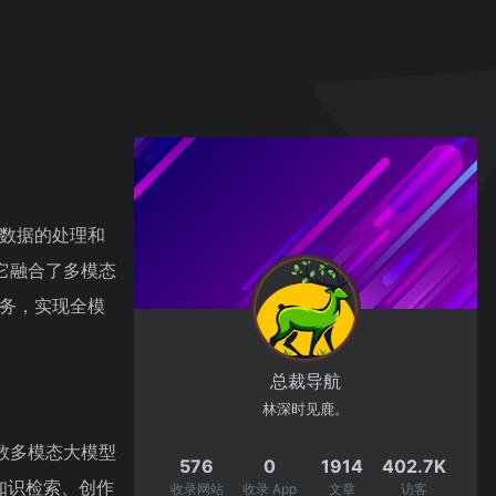
D数据的处理和
它融合了多模态
服务，实现全模
总裁导航
林深时见鹿。
数多模态大模型
576
0
1914
402.7K
、知识检索、创作
收录网站
收录 App
文章
访客