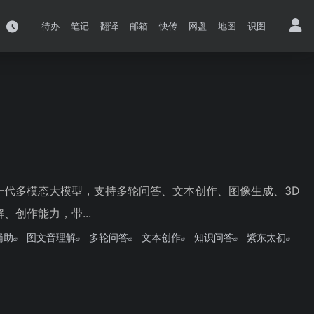
待办
笔记
翻译
邮箱
快传
网盘
地图
识图
一代多模态大模型，支持多轮问答、文本创作、图像生成、3D
创作能力，带...
辅助
图文音理解
多轮问答
文本创作
知识问答
紫东太初