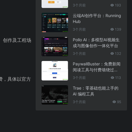
3个月前
193
云端AI创作平台：Running
Hub
3个月前
139
育、创作及工程场
Pollo AI：多模型AI视频生
成与图像创作一体化平台
3个月前
132
PaywallBuster：免费新闻
阅读工具与付费墙绕过助
手
3个月前
113
费，具体以官方
Trae：零基础也能上手的
AI 编程工具
3个月前
95