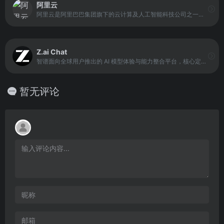
阿里云
阿里云是阿里巴巴集团旗下的云计算及人工智能科技公司之一，定位于为企业和开发者提供全栈云服务与智能化技术能力。依托自研的飞天云计算操作系统与全球化基础设施，阿里云向用户提供从弹性计算、数据库、网络与存储，到 AI 大模型、大数据分析等完整能力体系，支持不同行业构建稳定、可扩展的云上架构。
Z.ai Chat
智谱面向全球用户推出的 AI 模型体验与能力整合平台，核心定位是 多模型统一体验与应用开发入口。平台集成了包括 GLM-4.7、GLM-4.6V 在内的多种先进模型，重点提升自然语言理解、生成与多语言处理能力。
暂无评论