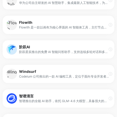
华为公司自主研发的 AI 智慧助手，集成最新人工智能技术，为用户提供多场景、多功能的智能服务。小艺支持 AI 知识问答、文档助手、写作辅助、编码辅助、鸿蒙代码生成与问答、AI 识图等功能。
Flowith
Flowith 是一款以画布为核心界面的 AI 智能体工具，主打节点式、多线程的人机交互方式。它允许用户在同一画布中创建多个独立节点，每个节点都可以与 AI 进行单独交互，并在需要时彼此关联，从而形成发散又有结构的思考网络。
阶跃AI
阶跃星辰推出的免费 AI 智能问答助手，支持连续多轮对话和多模态交互。通过文本、图像、视频及网页内容的理解与分析，平台还包括 AI 视频生成、文档阅读、研究报告生成等功能。
Windsurf
Codeium 公司推出的一款 AI 编程工具，定位于面向专业开发者的智能协作型编程助手。与传统代码补全工具不同，Windsurf 采用 AI Flow 范式，能够在开发过程中持续维护上下文状态，理解项目结构、文件依赖和当前任务目标。
智谱清言
智谱推出的全能 AI 助手，依托 GLM-4.6 大模型，具备强大的语言理解和多模态处理能力。平台支持精通对话、写作与编程，同时能够理解图像和文档内容，为用户提供智能答疑、创意激发及任务辅助服务。