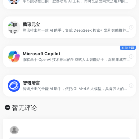
字节跳动推出的一款多功能 AI 工具，同时也是面向大众用户的免费 AI 聊天机器人。它基于豆包大模型构建，核心能力集中在自然语言理解、多轮对话和任务辅助上。用户可以通过对话的方式，让豆包完成写作、阅读分析、信息整合以及多种创意类任务。
腾讯元宝
腾讯推出的一款 AI 助手，集成 DeepSeek 搜索引擎和智能推荐功能，旨在为用户提供跨平台的信息检索体验。它不仅可以快速搜索公众号和视频号内容，还支持在多端设备上同步使用，实现信息集中管理。
科学上网
Microsoft Copilot
微软基于 OpenAI 技术推出的生成式人工智能助手，深度集成在 Microsoft 365 套件中，包括 Word、Excel、PowerPoint、Outlook 等核心应用。它能够理解用户指令，辅助完成文档编辑、数据分析、演示制作及邮件管理等任务，提高办公效率与决策速度。
智谱清言
智谱推出的全能 AI 助手，依托 GLM-4.6 大模型，具备强大的语言理解和多模态处理能力。平台支持精通对话、写作与编程，同时能够理解图像和文档内容，为用户提供智能答疑、创意激发及任务辅助服务。
暂无评论