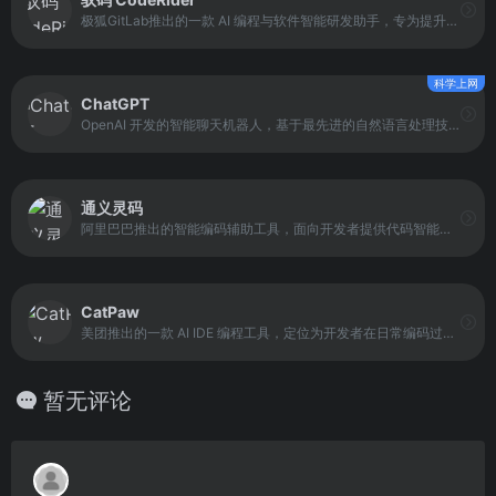
极狐GitLab推出的一款 AI 编程与软件智能研发助手，专为提升程序员编码效率和研发效能设计。它支持端侧 PC 原生部署和私有化服务器部署，使开发者能够在离线环境下使用，同时保证企业核心数据安全。
科学上网
ChatGPT
OpenAI 开发的智能聊天机器人，基于最先进的自然语言处理技术。它能够理解和生成多种语言的文本信息，支持对话、问题解答、文本创作、知识查询等功能。
通义灵码
阿里巴巴推出的智能编码辅助工具，面向开发者提供代码智能生成、智能问答、多文件修改与编程智能体等能力。它的定位是提升研发效率与体验，帮助开发者在需求到代码的过程中减少重复劳动与沟通成本。
CatPaw
美团推出的一款 AI IDE 编程工具，定位为开发者在日常编码过程中的智能辅助伙伴。它以提升开发效率和代码理解能力为核心目标，通过 AI 技术参与代码编写、问题解答和项目分析等环节。
暂无评论