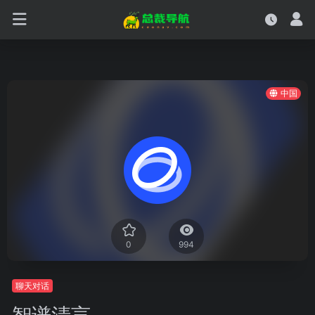
中国
0
994
聊天对话
智谱清言