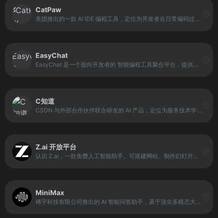
CatPaw
美团推出的一款 AI IDE 编程工具，定位为开发者在日常编码过程中的智能辅助伙伴。它以提升开发效率和代码理解能力为核心目标，通过 AI 技术参与代码编写、问题解答和项目分析等环节。
EasyChat
EasyChat 是一个面向开发者的 智能编程工具聚合平台，提供多工具统一订阅和额度共享功能。平台通过单一 API Key 连接 CodeX、Claude Code、Gemini CLI 等多款 AI 编程工具，实现一次订阅即可全工具调用，避免重复付费与多账户管理问题。
C知道
CSDN 与外部合作伙伴联合研发的 AI 产品，定位为服务技术学习与开发实践的智能助手。它基于大模型能力，支持自然语言问答、连续对话、文件内容分析以及代码生成等功能，重点覆盖编程、软件开发和技术学习相关问题。
Z.ai 开放平台
认识 Z.ai，一款免费人工智能助手。可搭建网站、制作幻灯片、分析数据，并即时解答各类问题。依托GLM-5大模型，运行高效、智能且稳定可靠。
MiniMax
稀宇科技有限公司推出的 AI 智能问答助手，基于顶尖多模态大语言模型打造的智能AI伙伴，支持MCP多智能体协作，让AI团队为你高效解决复杂问题。10倍速获取信息，10倍速解决问题，无论你是学生、职场人士、自由工作者还是创作者，Agent都能随叫随到，一触即用。