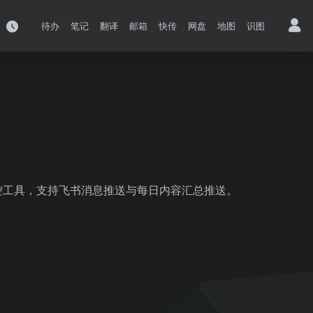
待办
笔记
翻译
邮箱
快传
网盘
地图
识图
控工具，支持飞书消息推送与每日内容汇总推送。