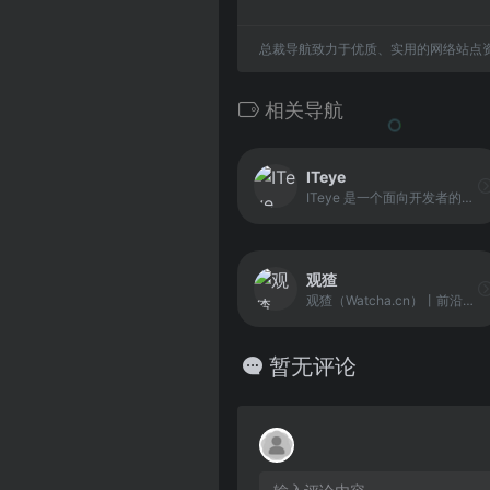
总裁导航致力于优质、实用的网络站点
相关导航
ITeye
ITeye 是一个面向开发者的技术学习与交流社区，内容覆盖 Java 编程、Web 框架、前端开发、敏捷方法、数据库、系统架构、测试与项目管理等多个领域。社区聚合技术文章、实践经验、讨论与资源分享，适合希望在技术深度与广度上持续提升的开发者。
观猹
观猹（Watcha.cn）丨前沿科技爱好者聚集地
暂无评论