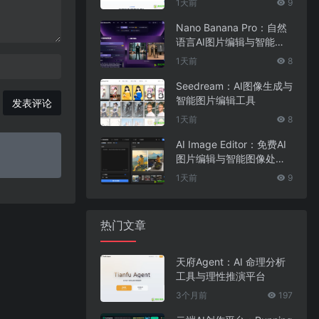
1天前
9
Nano Banana Pro：自然
语言AI图片编辑与智能图
像处理工具
1天前
8
Seedream：AI图像生成与
智能图片编辑工具
发表评论
1天前
8
AI Image Editor：免费AI
图片编辑与智能图像处理
工具
1天前
9
热门文章
天府Agent：AI 命理分析
工具与理性推演平台
3个月前
197