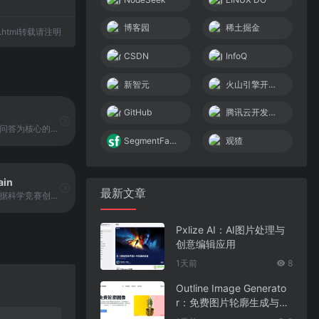
博客园
稀土掘金
533.html转载请注明
CSDN
InfoQ
新智元
火山引擎开发者社区
GitHub
腾讯云开发者社区
知乎是一款以问答为核心的知识社区平台，用户可以在平台上提出问题、发布回答、分享经验与观点。平台内容覆盖生活、职场、科技、教育、文化等多个领域，形成一个以知识交流与经验分享为主的开放社区。用户可以通过关注话题、收藏回答与参与讨论来获取更精准的信息与观点。
SegmentFault 思否
观猹
ain
最新文章
国内领先的数据科学竞赛创新平台，专注于为个人学习者、学生群体、技术团队与企业用户提供数据科学竞赛与实训资源。平台组织和托管多个面向行业与公共用户的数据竞赛与AI算法大赛，同时整合各类数据集与在线协作工具，支持算法实践、模型评估与能力提升。
Pxlize AI：AI图片处理与
创意编辑应用
1天前
8
Outline Image Generato
r：免费图片轮廓生成与在
线图像编辑工具