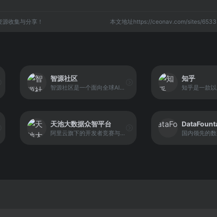
资源收集与分享！
本文地址https://ceonav.com/sites/6
智源社区
知乎
智源社区是一个面向全球AI研究者与开发者的开放式人工智能实验室与协作平台，旨在构建没有围墙的研究空间，推动学术共同体的建立与协作研究的开展。
天池大数据众智平台
DataFount
阿里云旗下的开发者竞赛与数据科研平台，建立起“数据众智与众创”的开放生态。它通过举办数据科学、人工智能等主题的竞赛活动，汇聚全球技术力量解决复杂业务问题，同时提供实验资源与工具支持参与者的实践学习和技能提升。