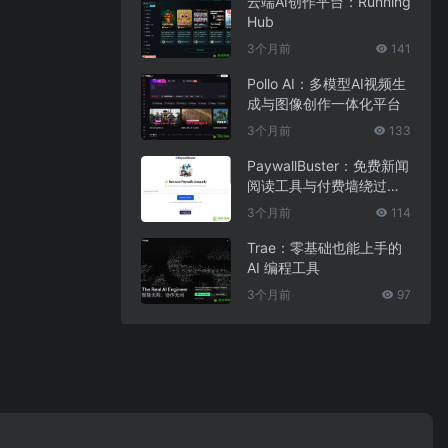
云端AI创作平台：Running
Hub
3个月前
141
Pollo AI：多模型AI视频生
成与图像创作一体化平台
3个月前
133
PaywallBuster：免费新闻
阅读工具与付费墙绕过助
手
3个月前
114
Trae：零基础也能上手的
AI 编程工具
3个月前
97