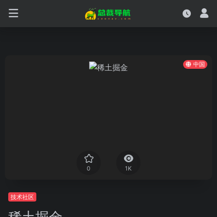
中国
0
1K
技术社区
稀土掘金