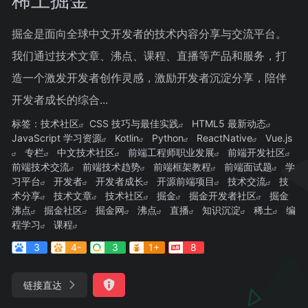
掘金是面向全球中文开发者的技术内容分享与交流平台。
我们通过技术文章、沸点、课程、直播等产品和服务，打
造一个激发开发者创作灵感，激励开发者沉淀分享，陪伴
开发者成长的综合...
标签：
技术社区
CSS 技巧与最佳实践
HTML5 最新动态
JavaScript 学习资源
Kotlin
Python
ReactNative
Vue.js
专栏
中文技术社区
前端工程师职业发展
前端开发社区
前端技术交流
前端技术趋势
前端框架教程
前端面试题
学
习平台
开发者
开发者成长
开源前端项目
技术交流
技
术分享
技术文章
技术社区
掘金
掘金开发者社区
掘金
沸点
掘金社区
掘金网
沸点
直播
知识沉淀
稀土
编
程学习
课程
3
4-
3
1+
8
链接直达