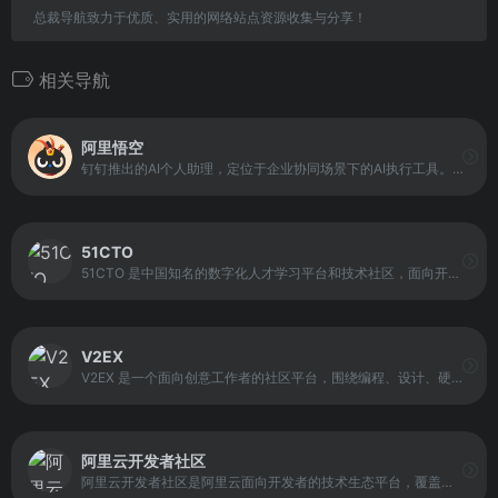
总裁导航致力于优质、实用的网络站点资源收集与分享！
相关导航
阿里悟空
钉钉推出的AI个人助理，定位于企业协同场景下的AI执行工具。它不仅支持自然语言交互，还具备跨软件操作能力，可以在本地电脑上执行具体任务，例如浏览器操作、数据处理及平台内容发布。
51CTO
51CTO 是中国知名的数字化人才学习平台和技术社区，面向开发者与IT从业者提供技术社区、技术博客、新媒体矩阵、在线教育与职业培训等综合服务体系。平台聚集大量技术人员、技术博主与企业CTO，并覆盖就业培训、在职提升与认证考试等职业教育领域，同时承担华为鸿蒙官方技术社区运营，服务鸿蒙开发者生态。
V2EX
V2EX 是一个面向创意工作者的社区平台，围绕编程、设计、硬件、游戏等话题展开讨论。社区以开放、自由的讨论氛围为特点，用户可以在这里分享观点、交流经验、获取灵感，并与同好建立联系。
阿里云开发者社区
阿里云开发者社区是阿里云面向开发者的技术生态平台，覆盖云计算、人工智能、云原生、大数据、数据库、安全、开发、运维等技术领域。社区以分享、交流、学习、认证、实践与活动为核心服务能力，帮助开发者构建完整的技能体系并在实际项目中应用。