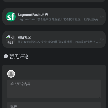
SegmentFault 思否
SegmentFault 思否是中国专业的开发者技术社区，面向程序员与技术从业者提供技术问答、技术博客、技术课程与技术资讯等服务。平台以“纯粹、高质”的技术交流为核心定位，旨在让开发者在学习与工作中获得更可靠的解决方案与更系统的知识沉淀。
和鲸社区
面向数据科学与AI技术领域的协同实践社区，目标是帮助数据人才在交流中享受学习，在实践中快速成长。社区汇聚了开源代码、实战案例、数据竞赛机会与学习资源，支持用户在线分享项目、参与讨论并构建个人成长路径。
暂无评论