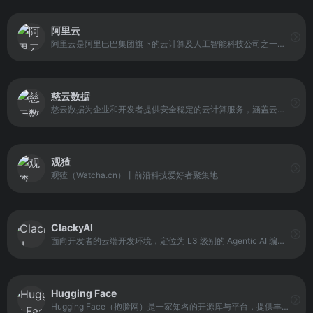
阿里云
阿里云是阿里巴巴集团旗下的云计算及人工智能科技公司之一，定位于为企业和开发者提供全栈云服务与智能化技术能力。依托自研的飞天云计算操作系统与全球化基础设施，阿里云向用户提供从弹性计算、数据库、网络与存储，到 AI 大模型、大数据分析等完整能力体系，支持不同行业构建稳定、可扩展的云上架构。
慈云数据
慈云数据为企业和开发者提供安全稳定的云计算服务，涵盖云服务器,云主机,CDN,云存储,云计算等全方位云服务和各行业解决方案。
观猹
观猹（Watcha.cn）丨前沿科技爱好者聚集地
ClackyAI
面向开发者的云端开发环境，定位为 L3 级别的 Agentic AI 编程助手。它强调以工程化思维贯穿整个开发流程，通过结构化任务拆解、多线程协作和自动化修复能力，辅助开发者完成从规划、编码到迭代的全过程。
Hugging Face
Hugging Face（抱脸网）是一家知名的开源库与平台，提供丰富的Transformer模型库与易用的API接口。它面向开发者与研究人员，提供预训练模型、工具与资源，支持模型调用、微调与部署等工作流程。平台强调开源与社区协作，让用户可以在同一生态中发现模型、共享成果、并快速构建AI应用。