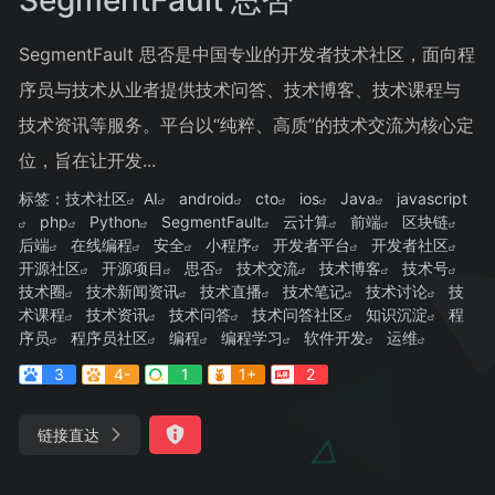
SegmentFault 思否是中国专业的开发者技术社区，面向程
序员与技术从业者提供技术问答、技术博客、技术课程与
技术资讯等服务。平台以“纯粹、高质”的技术交流为核心定
位，旨在让开发...
标签：
技术社区
AI
android
cto
ios
Java
javascript
php
Python
SegmentFault
云计算
前端
区块链
后端
在线编程
安全
小程序
开发者平台
开发者社区
开源社区
开源项目
思否
技术交流
技术博客
技术号
技术圈
技术新闻资讯
技术直播
技术笔记
技术讨论
技
术课程
技术资讯
技术问答
技术问答社区
知识沉淀
程
序员
程序员社区
编程
编程学习
软件开发
运维
3
4-
1
1+
2
链接直达