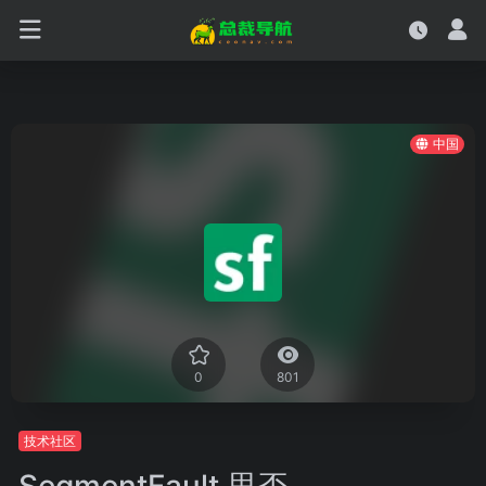
中国
0
801
技术社区
SegmentFault 思否