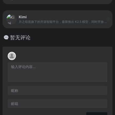
Kimi
月之暗面旗下的开源智能平台，最新推出 K2.5 模型，同时开放 Agent 集群预览版。平台以视觉编程为核心，结合智能 Agent 技术，支持从像素级网页复刻到专家级办公任务交付，为用户提供可视化、自动化的任务管理与执行能力。
暂无评论