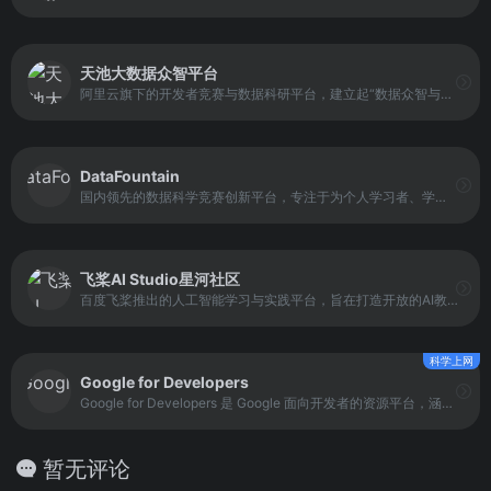
天池大数据众智平台
阿里云旗下的开发者竞赛与数据科研平台，建立起“数据众智与众创”的开放生态。它通过举办数据科学、人工智能等主题的竞赛活动，汇聚全球技术力量解决复杂业务问题，同时提供实验资源与工具支持参与者的实践学习和技能提升。
DataFountain
国内领先的数据科学竞赛创新平台，专注于为个人学习者、学生群体、技术团队与企业用户提供数据科学竞赛与实训资源。平台组织和托管多个面向行业与公共用户的数据竞赛与AI算法大赛，同时整合各类数据集与在线协作工具，支持算法实践、模型评估与能力提升。
飞桨AI Studio星河社区
百度飞桨推出的人工智能学习与实践平台，旨在打造开放的AI教育与开发生态。它为AI学习者与实践者提供了系统化的课程体系、样例项目、在线实践环境和竞赛活动，帮助用户从基础知识学习逐步过渡到项目落地与模型开发。
科学上网
Google for Developers
Google for Developers 是 Google 面向开发者的资源平台，涵盖 AI、云计算、移动开发、Web开发等领域的官方文档、教程、示例与社区活动。平台旨在为开发者提供权威的技术资料与实践案例，帮助开发者更高效地构建应用、学习新技术，并参与社区交流与活动。
暂无评论