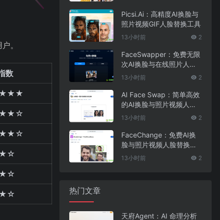
Picsi.Ai：高精度AI换脸与
照片视频GIF人脸替换工具
13小时前
2
用户。
FaceSwapper：免费无限
次AI换脸与在线照片人脸
指数
替换工具
13小时前
2
★★★
AI Face Swap：简单高效
的AI换脸与照片视频人脸
★★☆
替换工具
13小时前
2
★★☆
FaceChange：免费AI换
脸与照片视频人脸替换工
★☆
具
13小时前
2
★☆
热门文章
★☆
天府Agent：AI 命理分析