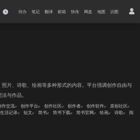
待办
笔记
翻译
邮箱
快传
网盘
地图
识图
、照片、诗歌、绘画等多种形式的内容。平台强调创作自由与
想法与作品。
创作交流
创作平台
创作社区
创作者
创作软件
原创社区
生活记录
短文
简书
简书下载
简书官网
绘画
诗歌
阅