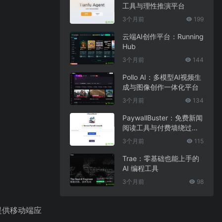
工具与理性推演平台
3个月前
199
云端AI创作平台：Running
Hub
3个月前
144
Pollo AI：多模型AI视频生
成与图像创作一体化平台
3个月前
134
PaywallBuster：免费新闻
阅读工具与付费墙绕过助
手
3个月前
115
Trae：零基础也能上手的
AI 编程工具
3个月前
98
提供移动端应