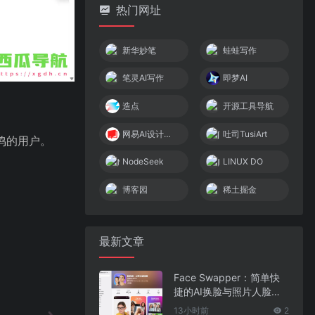
热门网址
新华妙笔
蛙蛙写作
笔灵AI写作
即梦AI
造点
开源工具导航
网易AI设计工坊
吐司TusiArt
鸣的用户。
NodeSeek
LINUX DO
博客园
稀土掘金
最新文章
Face Swapper：简单快
捷的AI换脸与照片人脸编
辑应用
13小时前
2