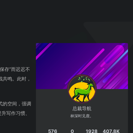
保存”而迟迟不
找共鸣。此时，
式的空间，强调
总裁导航
提升写作习惯、
林深时见鹿。
576
0
1928
407.8K