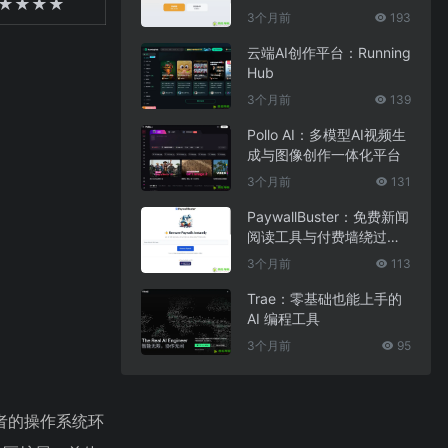
★★★★
3个月前
193
云端AI创作平台：Running
Hub
3个月前
139
Pollo AI：多模型AI视频生
成与图像创作一体化平台
3个月前
131
PaywallBuster：免费新闻
阅读工具与付费墙绕过助
手
3个月前
113
Trae：零基础也能上手的
AI 编程工具
3个月前
95
发者的操作系统环