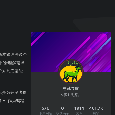
版本管理等多个
个“会理解需求
户对其底层能
总裁导航
目标是为开发者提
林深时见鹿。
AI 作为编程
576
0
1914
401.7K
收录网站
收录 App
文章
访客