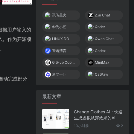
讯飞星火
Z.ai Chat
华为小艺
Qoder
以根据用户输入的
入。作为开源项
LINUX DO
Qwen Chat
成。
智谱清言
Codex
GitHub Copilot
MiniMax
通义千问
CatPaw
理自动完成部分
最新文章
Change Clothes AI：快速
生成虚拟试穿效果的AI换
装工具
10小时前
2