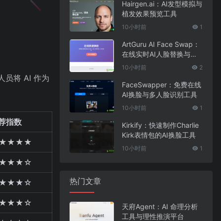
Hairgen.ai：AI发型模拟与
植发效果预览工具
10小时前
1
ArtGuru AI Face Swap：
在线实时AI人脸替换与照
片编辑工具
10小时前
2
员将 AI 作为
FaceSwapper：免费在线
AI换脸与多人脸识别工具
10小时前
1
荐指数
Kirkify：快速制作Charlie
Kirk表情包的AI换脸工具
★★★★
10小时前
1
★★★☆
热门文章
★★★☆
★★★☆
天府Agent：AI 命理分析
工具与理性推演平台