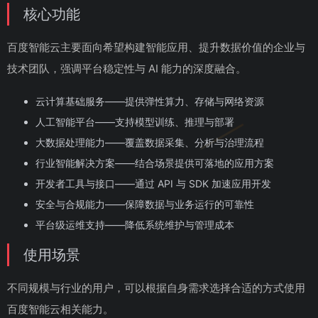
核心功能
百度智能云主要面向希望构建智能应用、提升数据价值的企业与
技术团队，强调平台稳定性与 AI 能力的深度融合。
云计算基础服务——提供弹性算力、存储与网络资源
人工智能平台——支持模型训练、推理与部署
大数据处理能力——覆盖数据采集、分析与治理流程
行业智能解决方案——结合场景提供可落地的应用方案
开发者工具与接口——通过 API 与 SDK 加速应用开发
安全与合规能力——保障数据与业务运行的可靠性
平台级运维支持——降低系统维护与管理成本
使用场景
不同规模与行业的用户，可以根据自身需求选择合适的方式使用
百度智能云相关能力。