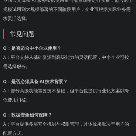
不同云资源和 AI 服务根据使用量与配置规格进行收费，适合从小
规模试用到大规模部署的不同阶段用户，企业可根据实际业务需
求灵活选择。
常见问题
Q：是否适合中小企业使用？
A：平台支持从基础资源到高级能力的灵活配置，中小企业可按
需选择服务。
Q：是否必须具备 AI 技术背景？
A：部分高级功能需要技术基础，但平台也提供行业化方案以降
低使用门槛。
Q：数据安全如何保障？
A：平台提供多层安全机制与权限管理，具体效果取决于用户的
配置方式。