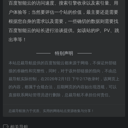
百度智能云的访问速度、搜索引擎收录以及索引量、用
户体验等；当然要评估一个站的价值，最主要还是需要
根据您自身的需求以及需要，一些确切的数据则需要找
百度智能云的站长进行洽谈提供。如该站的IP、PV、跳
出率等！
特别声明
本站总裁导航提供的百度智能云都来源于网络，不保证外部链
接的准确性和完整性，同时，对于该外部链接的指向，不由总
裁导航实际控制，在2026年2月1日 下午2:17收录时，该网页上
的内容，都属于合规合法，后期网页的内容如出现违规，可以
直接联系网站管理员进行删除，总裁导航不承担任何责任。
总裁导航致力于优质、实用的网络站点资源收集与分享！
相关导航