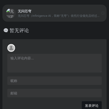
无问芯穹
无问芯穹（Infinigence AI，简称“无穹”）依托行业领先且经过验证的AI计算优化能力与算力解决方案，追求大模型落地的极致能效。打造 “M 种模型” 和 “N 种芯片” 间的“M×N”中间层产品，实现多种大模型算法在多元芯片上的高效、统一部署。链接上下游，共建AGI时代大模型基础设施，加速AGI落地千行百业。
暂无评论
发表评论