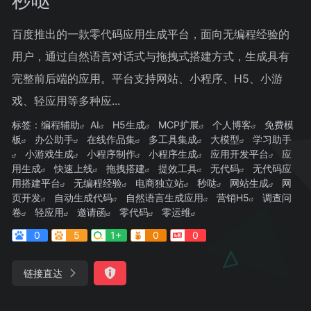
百度推出的一款零代码应用生成平台，面向无编程经验的
用户，通过自然语言对话式与拖拽式搭建方式，生成具有
完整前后端的应用。平台支持网站、小程序、H5、小游
戏、轻应用等多种应...
标签：
编程辅助
AI
H5生成
MCP扩展
个人博客
免费模
板
办公助手
在线作品集
多工具集成
大模型
学习助手
小游戏生成
小程序制作
小程序生成
应用开发平台
应
用生成
快速上线
拖拽搭建
提效工具
无代码
无代码应
用搭建平台
无编程经验
电商独立站
秒哒
网站生成
网
页开发
自动生成代码
自然语言生成应用
营销H5
调查问
卷
轻应用
邀请函
零代码
零运维
0
5
1+
0
0
链接直达