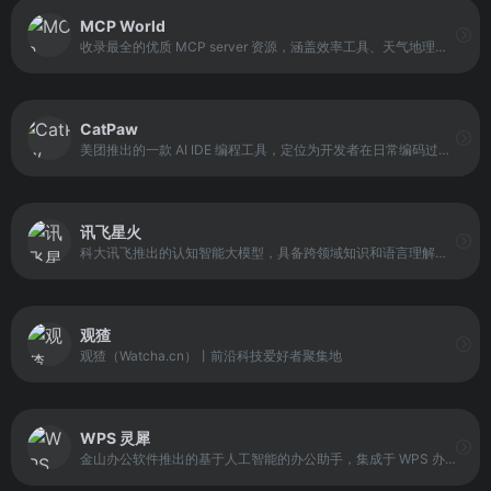
MCP World
收录最全的优质 MCP server 资源，涵盖效率工具、天气地理位置、内容生成等多种分类的 MCP 资源，满足您全方位需求。您可直接输入需求，平台会深度理解并且识别您多维度的意图，精准推荐 MCP 服务
CatPaw
美团推出的一款 AI IDE 编程工具，定位为开发者在日常编码过程中的智能辅助伙伴。它以提升开发效率和代码理解能力为核心目标，通过 AI 技术参与代码编写、问题解答和项目分析等环节。
讯飞星火
科大讯飞推出的认知智能大模型，具备跨领域知识和语言理解能力。平台支持自然语言交互，能够执行任务、回答问题、进行逻辑推理、数学题解答，以及代码理解与编写等操作。
观猹
观猹（Watcha.cn）丨前沿科技爱好者聚集地
WPS 灵犀
金山办公软件推出的基于人工智能的办公助手，集成于 WPS 办公套件中。平台通过 DeepSeek-R1 等大语言模型，支持文档生成、文本优化、表格分析及数据处理功能。