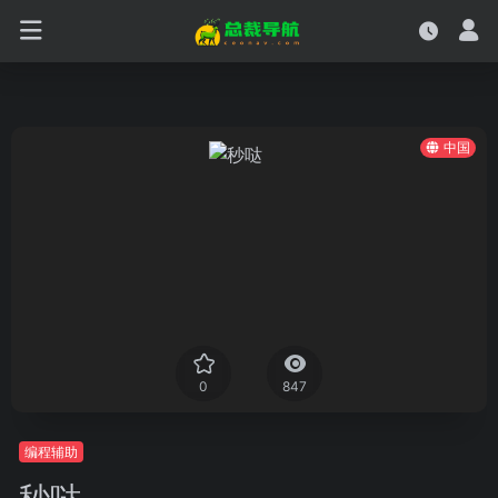
中国
0
847
编程辅助
秒哒