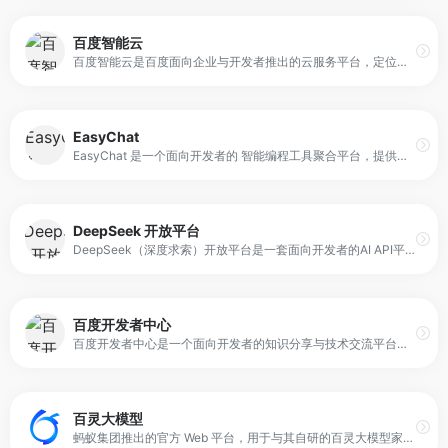
百度智能云
百度智能云是百度面向企业与开发者推出的云服务平台，定位于以人工智能和大数据能力为核心的智能云计算服务体系。平台整合了云基础设施、数据处理能力与成熟的 AI 技术，为不同行业提供可组合、可扩展的技术服务，支持从基础算力到行业级智能应用的全流程建设，目标是帮助用户更高效地完成智能化转型。
EasyChat
EasyChat 是一个面向开发者的 智能编程工具聚合平台，提供多工具统一订阅和额度共享功能。平台通过单一 API Key 连接 CodeX、Claude Code、Gemini CLI 等多款 AI 编程工具，实现一次订阅即可全工具调用，避免重复付费与多账户管理问题。
DeepSeek 开放平台
DeepSeek（深度求索）开放平台是一套面向开发者的AI API平台，用户通过加入平台即可访问其人工智能模型、开发者资源与API文档。平台旨在为开发者提供便捷的模型调用入口，支持快速接入AI能力并在产品中使用。
百度开发者中心
百度开发者中心是一个面向开发者的知识分享与技术交流平台，定位于开放、友好且持续成长的开发者社区。平台以技术内容为核心，鼓励开发者围绕实际问题进行经验分享与讨论，通过文章、问答与社区互动的方式，形成可沉淀、可复用的知识体系。
百灵大模型
蚂蚁集团推出的官方 Web 平台，用于与其自研的百灵大模型家族进行交互和体验。平台支持体验 Ling-1T、Ring-1T 等模型，强调高速响应与复杂推理能力，同时原生支持多模态输入，如图片识别和音频识别。