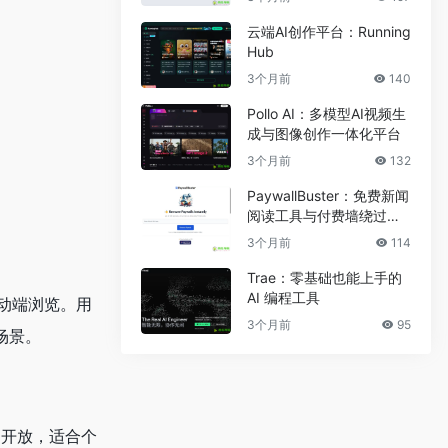
云端AI创作平台：Running
Hub
3个月前
140
Pollo AI：多模型AI视频生
成与图像创作一体化平台
3个月前
132
PaywallBuster：免费新闻
阅读工具与付费墙绕过助
手
3个月前
114
Trae：零基础也能上手的
AI 编程工具
移动端浏览。用
3个月前
95
场景。
户开放，适合个