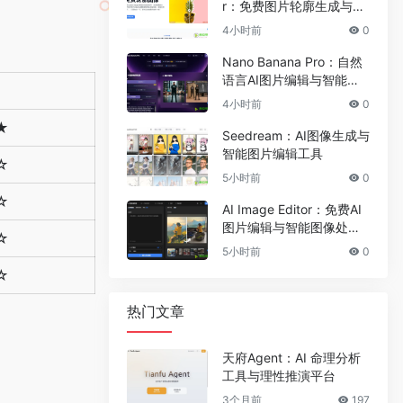
r：免费图片轮廓生成与在
线图像编辑工具
4小时前
0
Nano Banana Pro：自然
语言AI图片编辑与智能图
像处理工具
4小时前
0
★
Seedream：AI图像生成与
智能图片编辑工具
☆
5小时前
0
☆
AI Image Editor：免费AI
图片编辑与智能图像处理
☆
工具
5小时前
0
☆
热门文章
天府Agent：AI 命理分析
工具与理性推演平台
3个月前
197