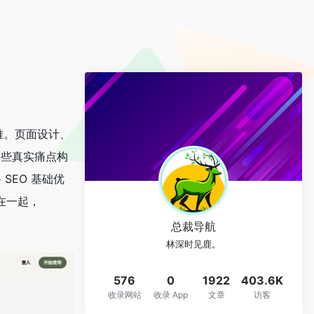
难。页面设计、
这些真实痛点构
SEO 基础优
在一起，
总裁导航
林深时见鹿。
576
0
1922
403.6K
收录网站
收录 App
文章
访客