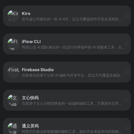
Kiro
亚马逊公司推出的一款 AI IDE，定位为覆盖软件开发全流程的智能开发环境。它通过引入 Specs（规格说明）和 Hooks（自动化触发器）两种核心模式，将需求分析、设计规划与代码实现紧密连接。
iFlow CLI
阿里心流 AI 团队推出的一款运行在终端中的 AI 智能体工具，主打 自然语言 + Agent 能力。用户无需记忆复杂命令，只要用日常语言描述目标，iFlow CLI 就能自动理解意图、规划步骤并执行任务。
Firebase Studio
谷歌推出的基于云的 AI 编程与开发平台，定位为可覆盖全栈应用生命周期的一体化工作区。它整合了 Project IDX 的云端开发能力，以及 Gemini in Firebase 中的专用 AI Agent，为开发者提供从原型设计到生产交付的完整支持。
文心快码
百度基于文心大模型研发的一款编程辅助工具，主要面向日常开发与工程实践场景。它通过理解代码上下文和开发意图，为开发者提供自动代码生成、单元测试生成、代码注释生成以及编程相关的智能问答能力。
通义灵码
阿里巴巴推出的智能编码辅助工具，面向开发者提供代码智能生成、智能问答、多文件修改与编程智能体等能力。它的定位是提升研发效率与体验，帮助开发者在需求到代码的过程中减少重复劳动与沟通成本。