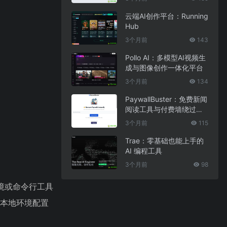
云端AI创作平台：Running
Hub
3个月前
143
Pollo AI：多模型AI视频生
成与图像创作一体化平台
3个月前
134
PaywallBuster：免费新闻
阅读工具与付费墙绕过助
手
3个月前
115
Trae：零基础也能上手的
AI 编程工具
3个月前
98
环境或命令行工具
行，本地环境配置