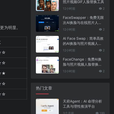
照片视频GIF人脸替换工具
12小时前
2
FaceSwapper：免费无限
次AI换脸与在线照片人脸
势更为明显。
替换工具
12小时前
2
AI Face Swap：简单高效
数
的AI换脸与照片视频人脸
替换工具
12小时前
2
★☆
FaceChange：免费AI换
★☆
脸与照片视频人脸替换工
具
12小时前
2
★★
★☆
热门文章
☆☆
天府Agent：AI 命理分析
工具与理性推演平台
3个月前
199