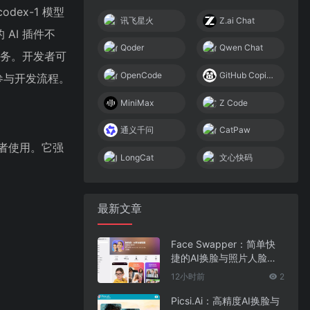
dex-1 模型
讯飞星火
Z.ai Chat
AI 插件不
Qoder
Qwen Chat
任务。开发者可
OpenCode
GitHub Copilot
参与开发流程。
MiniMax
Z Code
通义千问
CatPaw
发者使用。它强
LongCat
文心快码
最新文章
Face Swapper：简单快
捷的AI换脸与照片人脸编
辑应用
12小时前
2
Picsi.Ai：高精度AI换脸与