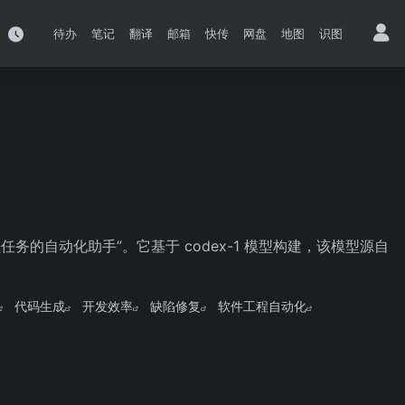
待办
笔记
翻译
邮箱
快传
网盘
地图
识图
程任务的自动化助手”。它基于 codex-1 模型构建，该模型源自
代码生成
开发效率
缺陷修复
软件工程自动化