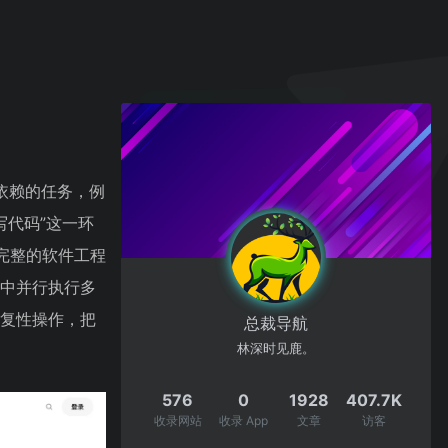
依赖的任务，例
写代码”这一环
更完整的软件工程
境中并行执行多
重复性操作，把
总裁导航
林深时见鹿。
576
0
1928
407.7K
收录网站
收录 App
文章
访客