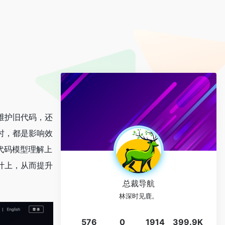
维护旧代码，还
时，都是影响效
模代码模型理解上
计上，从而提升
总裁导航
林深时见鹿。
576
0
1914
399.9K