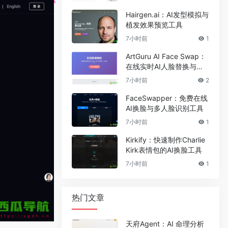
Hairgen.ai：AI发型模拟与
植发效果预览工具
7小时前
1
ArtGuru AI Face Swap：
在线实时AI人脸替换与照
片编辑工具
7小时前
2
FaceSwapper：免费在线
AI换脸与多人脸识别工具
7小时前
1
Kirkify：快速制作Charlie
Kirk表情包的AI换脸工具
7小时前
1
热门文章
天府Agent：AI 命理分析