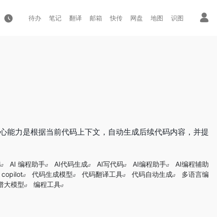
待办
笔记
翻译
邮箱
快传
网盘
地图
识图
，核心能力是根据当前代码上下文，自动生成后续代码内容，并提
l
AI 编程助手
AI代码生成
AI写代码
AI编程助手
AI编程辅助
copilot
代码生成模型
代码翻译工具
代码自动生成
多语言编
谱大模型
编程工具