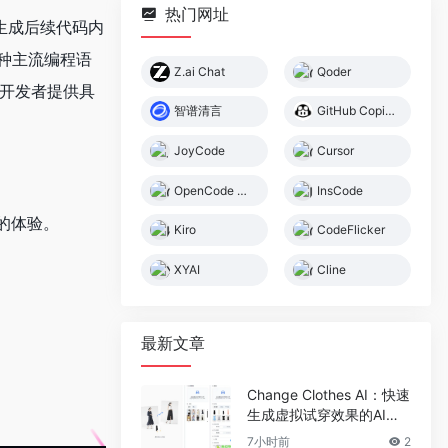
热门网址
动生成后续代码内
多种主流编程语
Z.ai Chat
Qoder
为开发者提供具
智谱清言
GitHub Copilot
JoyCode
Cursor
OpenCode 中文教程
InsCode
”的体验。
Kiro
CodeFlicker
XYAI
Cline
最新文章
Change Clothes AI：快速
生成虚拟试穿效果的AI换
装工具
7小时前
2