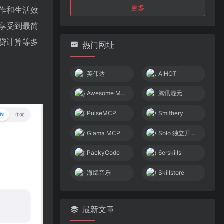
更多
作和生活效
享受到最简
贷计算等多
热门网址
英伟达
AIHOT
Awesome MCP Servers
腾讯混元
PulseMCP
Smithery
Glama MCP
Solo 独立开发者社区
PackyCode
6erskills
海绵音乐
Skillstore
最新文章