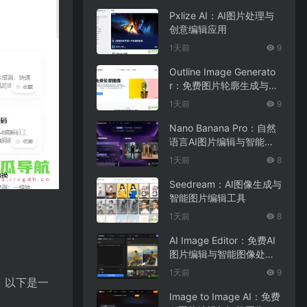
Pxlize AI：AI图片处理与
创意编辑应用
1天前
9
Outline Image Generato
r：免费图片轮廓生成与在
线图像编辑工具
1天前
9
Nano Banana Pro：自然
语言AI图片编辑与智能图
像处理工具
1天前
8
Seedream：AI图像生成与
智能图片编辑工具
1天前
8
AI Image Editor：免费AI
图片编辑与智能图像处理
工具
1天前
9
。以下是一
Image to Image AI：免费