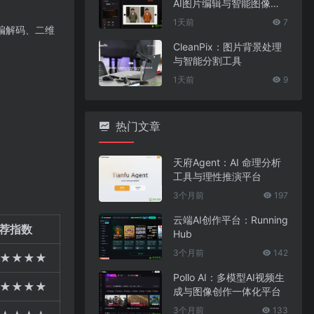
AI图片编辑与智能图像处
理工具
1天前
7
 编解码、二维
CleanPix：图片背景处理
与智能分割工具
1天前
9
热门文章
天府Agent：AI 命理分析
工具与理性推演平台
3个月前
197
云端AI创作平台：Running
荐指数
Hub
3个月前
142
★★★★
Pollo AI：多模型AI视频生
★★★★
成与图像创作一体化平台
3个月前
133