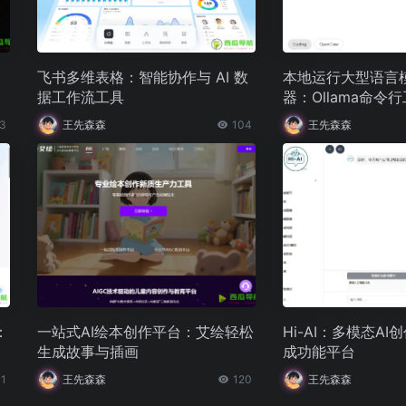
飞书多维表格：智能协作与 AI 数
本地运行大型语言
据工作流工具
器：Ollama命令
3
王先森森
104
王先森森
：
一站式AI绘本创作平台：艾绘轻松
Hi-AI：多模态A
生成故事与插画
成功能平台
1
王先森森
120
王先森森