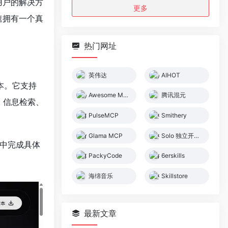
用户的解决方
更多
速拥有一个真
热门网址
英伟达
AIHOT
版本。它支持
Awesome MCP Servers
腾讯混元
、信息检索、
PulseMCP
Smithery
Glama MCP
Solo 独立开发者社区
脑中完成具体
PackyCode
6erskills
海绵音乐
Skillstore
最新文章