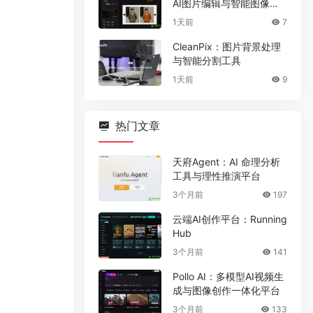
AI图片编辑与智能图像处
理工具
1天前
7
CleanPix：图片背景处理
与智能分割工具
1天前
9
热门文章
天府Agent：AI 命理分析
工具与理性推演平台
3个月前
197
云端AI创作平台：Running
Hub
3个月前
141
Pollo AI：多模型AI视频生
成与图像创作一体化平台
3个月前
133