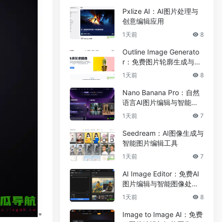
Pxlize AI：AI图片处理与
创意编辑应用
1天前
8
Outline Image Generato
r：免费图片轮廓生成与在
线图像编辑工具
1天前
8
Nano Banana Pro：自然
语言AI图片编辑与智能图
像处理工具
1天前
7
Seedream：AI图像生成与
智能图片编辑工具
1天前
7
AI Image Editor：免费AI
图片编辑与智能图像处理
工具
1天前
8
Image to Image AI：免费