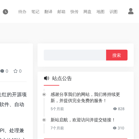
待办
笔记
翻译
邮箱
快传
网盘
地图
识图
搜
索：
0
0
站点公告
速走红的开源项
感谢分享我们的网站，我们将持续更
新，并提供完全免费的服务！
用软件、自动
5个月前
828
新站启航，欢迎访问并提交链接！
7个月前
310
PI、处理兼