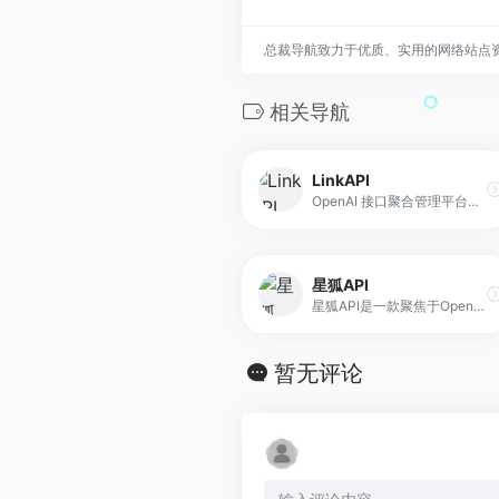
总裁导航致力于优质、实用的网络站点
相关导航
LinkAPI
OpenAI 接口聚合管理平台，支持包括官方 OpenAI 与 Azure 在内的多种渠道，它通过统一入口对 API Key 进行集中管理，可用于接口的二次分发和调用控制。
星狐API
星狐API是一款聚焦于OpenAI接口聚合管理的中间层服务系统，支持对接包括Azure在内的多种AI模型渠道，实现统一鉴权、统一计费与Key集中管理。
暂无评论