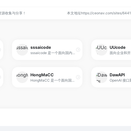
资源收集与分享！
本文地址https://ceonav.com/sites/6
sssaicode
UUcode
sssaicode 是一个面向国内开发者的 AI Code 平台，提供对 Claude Code、CodeX、Gemini CLI 等官方工具的即刻体验。平台通过号池代理与国内直连链路，解决网络访问和稳定性问题，在保持官方使用方式的前提下，降低封号风险。
HongMaCC
DawAPI
HongMaCC 是一个面向国内开发者的 AI API 中转服务平台，提供企业级稳定性和极速响应能力。平台聚合国内直连的 Claude Code、Codex、Gemini 等模型，通过分布式架构和智能路由优化，保障 99.9% 的可用性和毫秒级响应速度。