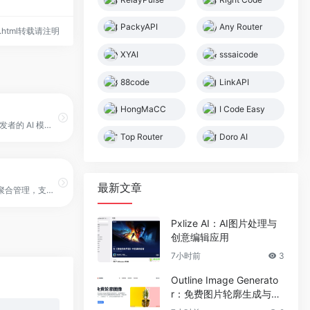
PackyAPI
Any Router
441.html转载请注明
XYAI
sssaicode
88code
LinkAPI
HongMaCC
I Code Easy
面向企业和开发者的 AI 模型接入网关平台，通过统一接口整合 OpenAI、Anthropic 等顶尖实验室的模型成果，提供直连、低延迟、高并发的 API 服务。
Top Router
Doro AI
最新文章
OpenAI 接口聚合管理，支持多种渠道包括 Azure，可用于二次分发管理 key，仅单可执行文件，已打包好 Docker 镜像，一键部署，开箱即用
Pxlize AI：AI图片处理与
创意编辑应用
7小时前
3
Outline Image Generato
r：免费图片轮廓生成与在
线图像编辑工具