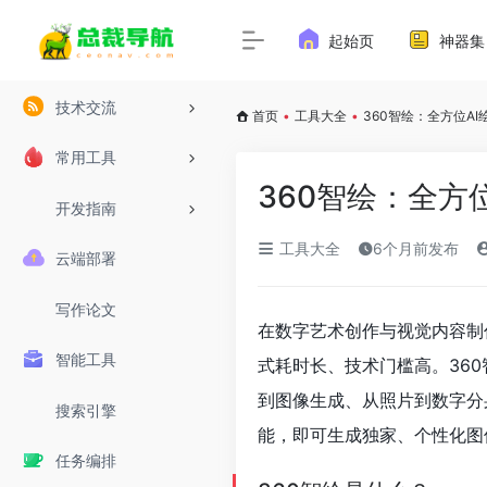
起始页
神器集
技术交流
首页
•
工具大全
•
360智绘：全方位A
常用工具
360智绘：全方
开发指南
工具大全
6个月前发布
云端部署
写作论文
在数字艺术创作与视觉内容制
智能工具
式耗时长、技术门槛高。360
到图像生成、从照片到数字分
搜索引擎
能，即可生成独家、个性化图
任务编排