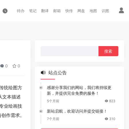
待办
笔记
翻译
邮箱
快传
网盘
地图
识图
搜
索：
0
0
站点公告
传统绘图方
感谢分享我们的网站，我们将持续更
新，并提供完全免费的服务！
从文本描述
5个月前
823
专业绘画技
新站启航，欢迎访问并提交链接！
与创作需求。
7个月前
310