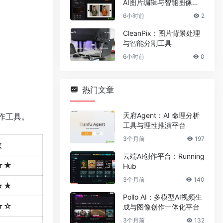
AI图片编辑与智能图像处
理工具
6小时前
2
CleanPix：图片背景处理
与智能分割工具
6小时前
0
热门文章
天府Agent：AI 命理分析
作工具。
工具与理性推演平台
3个月前
197
数
云端AI创作平台：Running
★★
Hub
3个月前
140
★★
Pollo AI：多模型AI视频生
★☆
成与图像创作一体化平台
3个月前
132