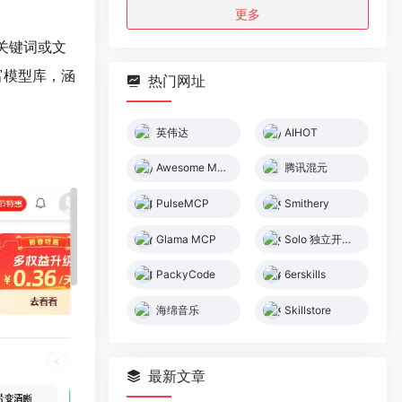
更多
关键词或文
富模型库，涵
热门网址
英伟达
AIHOT
Awesome MCP Servers
腾讯混元
PulseMCP
Smithery
Glama MCP
Solo 独立开发者社区
PackyCode
6erskills
海绵音乐
Skillstore
最新文章