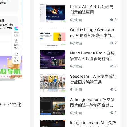
Pxlize AI：AI图片处理与
创意编辑应用
6小时前
3
Outline Image Generato
r：免费图片轮廓生成与在
线图像编辑工具
6小时前
2
Nano Banana Pro：自然
语言AI图片编辑与智能图
像处理工具
6小时前
2
Seedream：AI图像生成与
智能图片编辑工具
6小时前
2
AI Image Editor：免费AI
 + 个性化
图片编辑与智能图像处理
工具
6小时前
2
Image to Image AI：免费