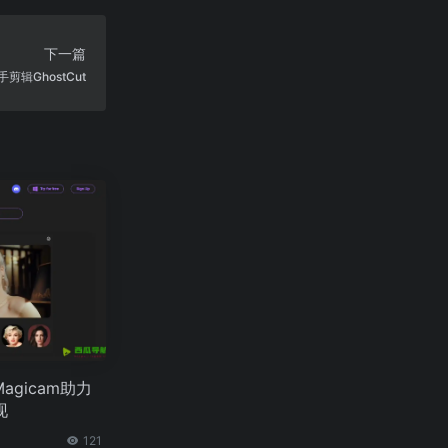
下一篇
辑GhostCut
agicam助力
现
121