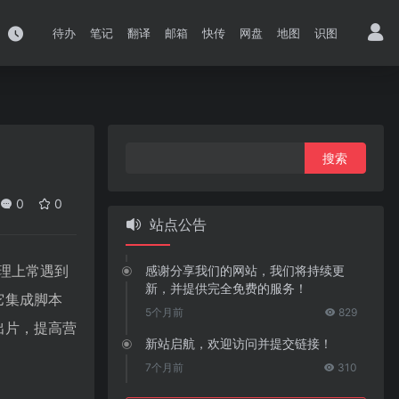
待办
笔记
翻译
邮箱
快传
网盘
地图
识图
搜
索：
0
0
站点公告
理上常遇到
感谢分享我们的网站，我们将持续更
新，并提供完全免费的服务！
它集成脚本
5个月前
829
出片，提高营
新站启航，欢迎访问并提交链接！
7个月前
310