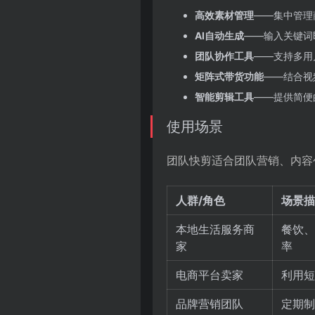
高效素材管理
——集中管理
AI自动生成
——输入关键词
团队协作工具
——支持多用
矩阵式带货功能
——结合视
智能剪辑工具
——提供简便
使用场景
团队快剪适合团队营销、内容
人群/角色
场景描
本地生活服务商
餐饮、
家
率
电商平台卖家
利用短
品牌营销团队
定期制