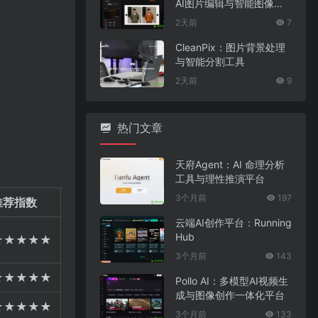
AI图片编辑与智能图像处
理工具
2天前
7
CleanPix：图片背景处理
与智能分割工具
2天前
9
热门文章
天府Agent：AI 命理分析
工具与理性推演平台
3个月前
197
推荐指数
云端AI创作平台：Running
Hub
★★★★★
3个月前
143
★★★★★
Pollo AI：多模型AI视频生
成与图像创作一体化平台
★★★★★
3个月前
133