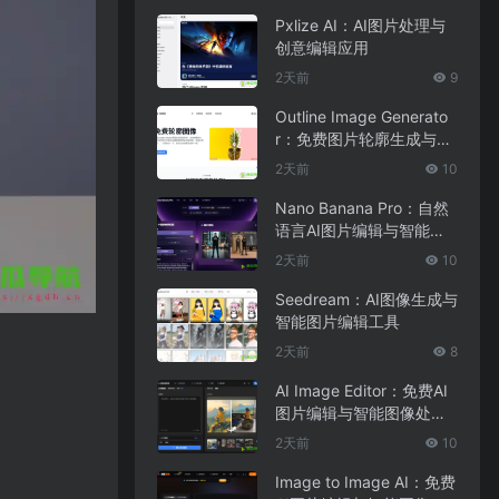
Pxlize AI：AI图片处理与
创意编辑应用
2天前
9
Outline Image Generato
r：免费图片轮廓生成与在
线图像编辑工具
2天前
10
Nano Banana Pro：自然
语言AI图片编辑与智能图
像处理工具
2天前
10
Seedream：AI图像生成与
智能图片编辑工具
2天前
8
AI Image Editor：免费AI
图片编辑与智能图像处理
工具
2天前
10
Image to Image AI：免费