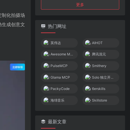
更多
定制化拍摄场
动生成创意文
热门网址
英伟达
AIHOT
Awesome MCP Servers
腾讯混元
PulseMCP
Smithery
Glama MCP
Solo 独立开发者社区
PackyCode
6erskills
海绵音乐
Skillstore
最新文章