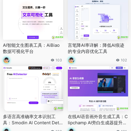
AI智能文生图表工具：AiBiao
言笔降AI率详解：降低AI痕迹
数据可视化平台
的专业内容优化工具
103
102
多语言高准确率文本识别工
在线AI语音画外音生成工具：C
具：Smodin AI Content Dete
lipchamp AI旁白生成器提升视
ctor助力原创与合规检测
频表现力