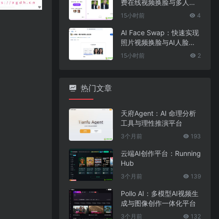
费在线视频换脸与多人脸
替换工具
15小时前
4
AI Face Swap：快速实现
照片视频换脸与AI人脸替
换工具
15小时前
2
热门文章
天府Agent：AI 命理分析
工具与理性推演平台
3个月前
193
云端AI创作平台：Running
Hub
3个月前
139
Pollo AI：多模型AI视频生
成与图像创作一体化平台
3个月前
132