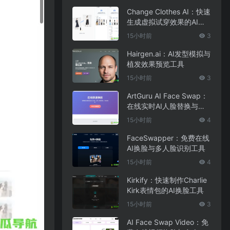
Change Clothes AI：快速
生成虚拟试穿效果的AI换
装工具
15小时前
3
Hairgen.ai：AI发型模拟与
植发效果预览工具
15小时前
3
ArtGuru AI Face Swap：
在线实时AI人脸替换与照
片编辑工具
15小时前
4
FaceSwapper：免费在线
AI换脸与多人脸识别工具
15小时前
4
Kirkify：快速制作Charlie
Kirk表情包的AI换脸工具
15小时前
3
AI Face Swap Video：免