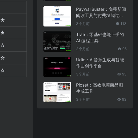
PaywallBuster：免费新闻
阅读工具与付费墙绕过助
★
手
3个月前
113
★
Trae：零基础也能上手的
AI 编程工具
☆
3个月前
95
☆
Udio：AI音乐生成与智能
作曲创作平台
☆
3个月前
93
Picset：高效电商商品图
生成工具
3个月前
93