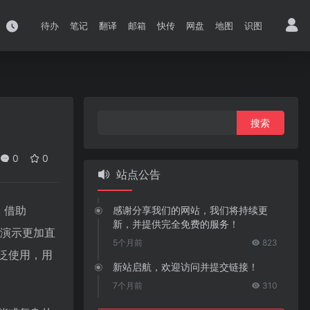
待办
笔记
翻译
邮箱
快传
网盘
地图
识图
搜
索：
0
0
站点公告
。借助
感谢分享我们的网站，我们将持续更
新，并提供完全免费的服务！
型演示更加直
5个月前
823
广泛使用，用
新站启航，欢迎访问并提交链接！
7个月前
310