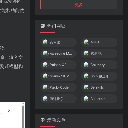
能或复杂的
更多
性能和功能优
热门网址
英伟达
AIHOT
通过
Awesome MCP Servers
腾讯混元
图像、输入文
PulseMCP
Smithery
、测试模型和
Glama MCP
Solo 独立开发者社区
PackyCode
6erskills
海绵音乐
Skillstore
最新文章