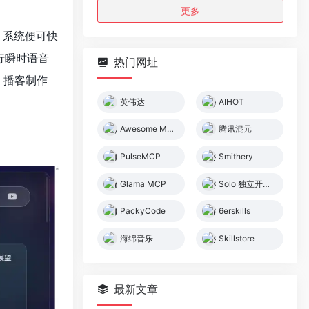
更多
，系统便可快
行瞬时语音
热门网址
、播客制作
英伟达
AIHOT
Awesome MCP Servers
腾讯混元
PulseMCP
Smithery
Glama MCP
Solo 独立开发者社区
PackyCode
6erskills
海绵音乐
Skillstore
最新文章