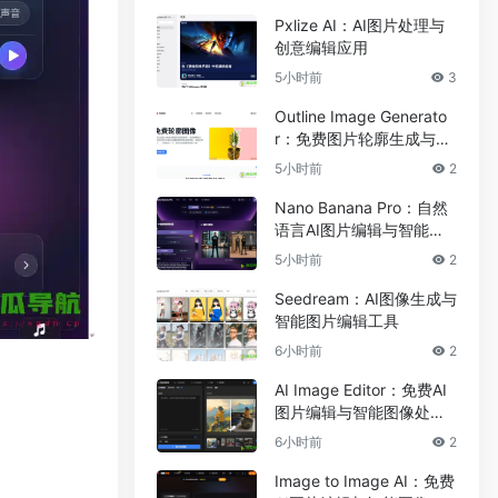
Pxlize AI：AI图片处理与
创意编辑应用
5小时前
3
Outline Image Generato
r：免费图片轮廓生成与在
线图像编辑工具
5小时前
2
Nano Banana Pro：自然
语言AI图片编辑与智能图
像处理工具
5小时前
2
Seedream：AI图像生成与
智能图片编辑工具
6小时前
2
AI Image Editor：免费AI
图片编辑与智能图像处理
工具
6小时前
2
Image to Image AI：免费