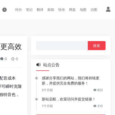
待办
笔记
翻译
邮箱
快传
网盘
地图
识图
搜
作更高效
索：
0
0
站点公告
配音成本
感谢分享我们的网站，我们将持续更
新，并提供完全免费的服务！
即可瞬时克隆
5个月前
823
独特音色，
新站启航，欢迎访问并提交链接！
7个月前
310