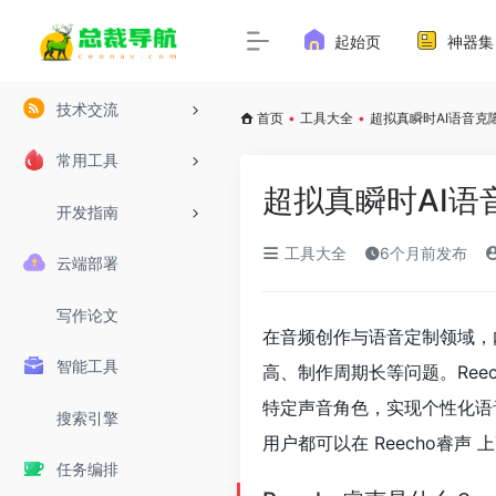
起始页
神器集
技术交流
首页
•
工具大全
•
超拟真瞬时AI语音克
常用工具
超拟真瞬时AI语
开发指南
工具大全
6个月前发布
云端部署
写作论文
在音频创作与语音定制领域，
智能工具
高、制作周期长等问题。Re
特定声音角色，实现个性化语
搜索引擎
用户都可以在 Reecho睿
任务编排