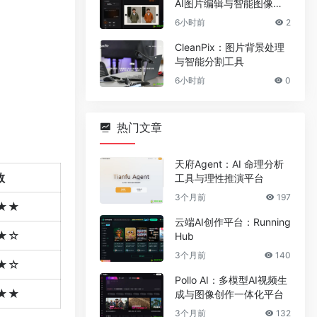
AI图片编辑与智能图像处
理工具
6小时前
2
CleanPix：图片背景处理
与智能分割工具
6小时前
0
热门文章
天府Agent：AI 命理分析
数
工具与理性推演平台
3个月前
197
★★
云端AI创作平台：Running
★☆
Hub
3个月前
140
★☆
Pollo AI：多模型AI视频生
★★
成与图像创作一体化平台
3个月前
132