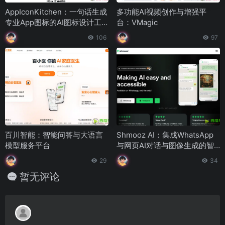
AppIconKitchen：一句话生成
多功能AI视频创作与增强平
专业App图标的AI图标设计工
台：VMagic
具
106
97
百川智能：智能问答与大语言
Shmooz AI：集成WhatsApp
模型服务平台
与网页AI对话与图像生成的智
能助手平台
29
34
暂无评论