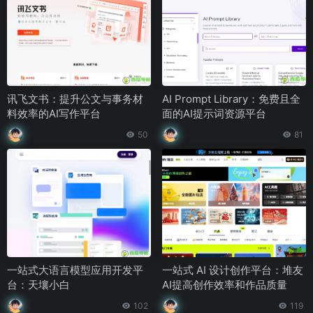
讯飞文书：提升公文与事务材
AI Prompt Library：免费且全
料效率的AI写作平台
面的AI提示词资源平台
50
81
一站式大语言模型应用开发平
一站式 AI 设计创作平台：堆友
台：天壤小白
AI提高创作效率和作品质量
102
119