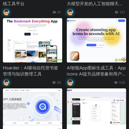
线工具平台
大模型开发的人工智能聊天助
手
91
121
Hoarder：AI驱动自托管书签
AI智能App图标生成工具：App
管理与知识整理工具
icons AI提升品牌形象和用户体
验
85
108