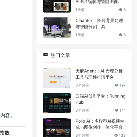
AI图片编辑与智能图像处
理工具
1天前
6
CleanPix：图片背景处理
与智能分割工具
1天前
6
热门文章
天府Agent：AI 命理分析
工具与理性推演平台
3个月前
197
云端AI创作平台：Running
Hub
3个月前
141
频内容。
Pollo AI：多模型AI视频生
成与图像创作一体化平台
指数
3个月前
133