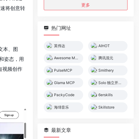
更多
快速将创意转
热门网址
英伟达
AIHOT
持文本、图
Awesome MCP Servers
腾讯混元
和姿态，用
、短视频创作
PulseMCP
Smithery
Glama MCP
Solo 独立开发者社区
PackyCode
6erskills
海绵音乐
Skillstore
最新文章