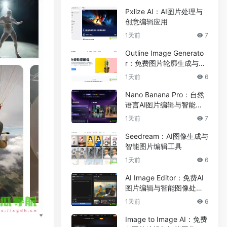
Pxlize AI：AI图片处理与
创意编辑应用
1天前
7
Outline Image Generato
r：免费图片轮廓生成与在
线图像编辑工具
1天前
6
Nano Banana Pro：自然
语言AI图片编辑与智能图
像处理工具
1天前
7
Seedream：AI图像生成与
智能图片编辑工具
1天前
6
AI Image Editor：免费AI
图片编辑与智能图像处理
工具
1天前
6
Image to Image AI：免费