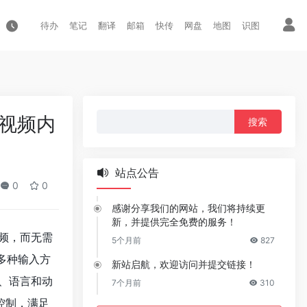
待办
笔记
翻译
邮箱
快传
网盘
地图
识图
搜
格视频内
索：
站点公告
0
0
感谢分享我们的网站，我们将持续更
新，并提供完全免费的服务！
频，而无需
5个月前
827
和多种输入方
新站启航，欢迎访问并提交链接！
、语言和动
7个月前
310
控制，满足