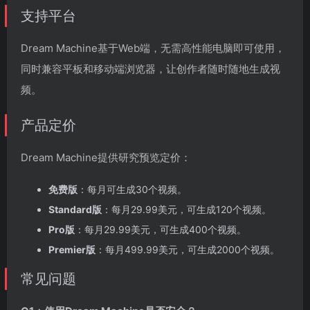
支持平台
Dream Machine基于Web端，无需高性能电脑即可使用，
同时兼容平板和移动端浏览器，让创作者随时随地生成视
频。
产品定价
Dream Machine提供研究预览定价：
免费版
：每月可生成30个视频。
Standard版
：每月29.99美元，可生成120个视频。
Pro版
：每月29.99美元，可生成400个视频。
Premier版
：每月499.99美元，可生成2000个视频。
常见问题