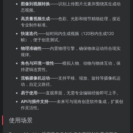
图像到视频转换
——识别上传图片元素并围绕其生成动
态视频。
高质量视频生成
——色彩、光影和细节精细处理，接近
专业制作标准。
快速迭代
——短时间内生成视频（120秒内生成120
帧），便于创意测试。
物理准确性
——内置物理引擎，确保物体运动符合现实
规律。
角色与环境一致性
——模拟人物、动物与物体互动，保
持逻辑连贯性。
流畅摄像机运动
——支持平移、缩放、旋转等摄像机运
动，自定义路径。
易于使用
——直观界面，无需专业编辑经验即可上手。
API与插件支持
——未来可与现有创意软件集成，扩展创
作灵活性。
使用场景