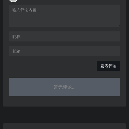
发表评论
暂无评论...