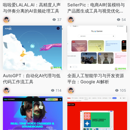
啦啦爱LALAL.AI：高精度人声
SellerPic：电商AI时装模特与
与伴奏分离的AI音频处理工具
产品图生成工具与视觉优化平
台
37
54
AutoGPT：自动化AI代理与低
全面人工智能学习与开发资源
代码工作流工具
平台：Google AI解析
114
105