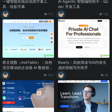
一键智能在线自动加字幕工
AI Agentic 智能编程助手：Qo
具：绘影字幕
der 开发工具
171
120
察言观数（AskTable）：自然
Bearly：高效阅读与AI内容生
语言驱动的企业级 AI 数据智能
成的智能写作助手
平台
105
80