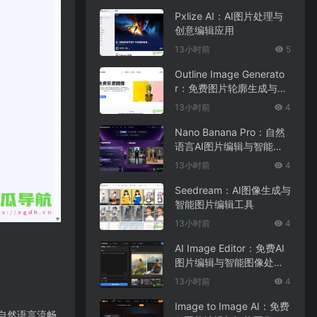
Pxlize AI：AI图片处理与
创意编辑应用
13小时前
5
Outline Image Generato
r：免费图片轮廓生成与在
线图像编辑工具
13小时前
4
Nano Banana Pro：自然
语言AI图片编辑与智能图
像处理工具
13小时前
4
Seedream：AI图像生成与
智能图片编辑工具
13小时前
4
AI Image Editor：免费AI
图片编辑与智能图像处理
工具
13小时前
4
Image to Image AI：免费
持自然语言流畅