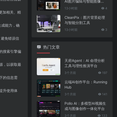
AI图片编辑与智能图像处
理工具
13小时前
4
供更加相关、精
CleanPix：图片背景处理
与智能分割工具
和生成能力，确
13小时前
3
，避免错误信
热门文章
的搜索引擎偏
天府Agent：AI 命理分析
源，以获取最
工具与理性推演平台
3个月前
197
下的信息需
云端AI创作平台：Running
Hub
提升使用体
3个月前
141
Pollo AI：多模型AI视频生
成与图像创作一体化平台
3个月前
133