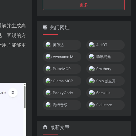
更多
，理解并生成高
热门网址
见、客观的方
让用户能够更
英伟达
AIHOT
Awesome MCP Servers
腾讯混元
PulseMCP
Smithery
Glama MCP
Solo 独立开发者社区
PackyCode
6erskills
海绵音乐
Skillstore
最新文章