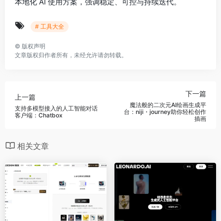
本地化 AI 使用方案，强调稳定、可控与持续迭代。
# 工具大全
©
版权声明
文章版权归作者所有，未经允许请勿转载。
下一篇
上一篇
魔法般的二次元AI绘画生成平
支持多模型接入的人工智能对话
台：niji・journey助你轻松创作
客户端：Chatbox
插画
相关文章