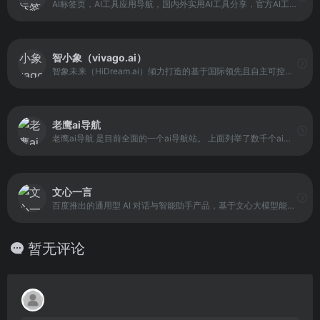
AI标签页，AI工具应用导航，国内外实用AI工具分享，官方AI工具网址收录，包括AI绘画、AI文案、AI对话聊天、AI论文、AI写作、AI设计、AI效率办公、AI抠图……等AI工具收录分享。
智小象（vivago.ai）
智象未来（HiDream.ai）倾力打造的基于国际领先且自主可控生成式人工智能（AIGC）多模态大模型的全中文易上手AIGC创作平台和社区，主要包括文生图、图生图、文生视频、图生视频、图片智能重绘、智能拓图、智能排版、视频智能编辑、设计师展示交流社区、AI创意创作大赛、AIGC课程及攻略等栏目，帮助您零基础轻松掌握AIGC一站式能力，唤醒创造力、生命感和价值感，解放生产力，全面提升全流程工作效率。
老鹰ai导航
老鹰ai导航 是目前全面的一个ai导航站。 上面列举了数千个ai的实用工具， 收录和推荐国内外热门、创意、有趣、前沿的AI工具和网站,，提供了一个快速访问任意人工智能网站的门户和入口，是目前不得多得的ai导航网站。
文心一言
百度推出的通用型 AI 对话与智能助手产品，基于文心大模型能力构建。它既可以作为智能伙伴进行日常聊天、回答问题、画图识图，也可以作为 AI 助手，在写作、文案创作、文档阅读、智能翻译等任务中为用户提供实用支持，帮助更高效地完成工作和学习相关事项。
暂无评论