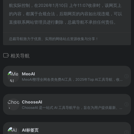
航实际控制，在2026年1月10日 上午11:07收录时，该网页上
的内容，都属于合规合法，后期网页的内容如出现违规，可以
直接联系网站管理员进行删除，总裁导航不承担任何责任。
总裁导航致力于优质、实用的网络站点资源收集与分享！
相关导航
MeoAI
MeoAI整理全网各类免费AI工具，2025年Top AI工具导航，收录国内外17000多个AI工具，包括AI办公、AI图像、AI视频、AI音频、AI绘画、AI写作、AI聊天、AI编程、AI商务等AI工具大全，以及AI学习网站、框架和模型！每日添加最新AI工具，紧跟OpenAI等AI技术前沿，AI最新技术趋势分享。
ChooseAI
ChooseAI 是一站式 AI 工具导航平台，旨在为用户提供最新、最全的 AI 工具资讯与资源入口。平台通过精选收录与分类整理，覆盖国内外千余款 AI 应用，帮助用户在写作、绘画、办公、聊天、视频、开发、变现等领域快速找到合适工具。
AI标签页