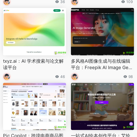
36
109
txyz.ai：AI 学术搜索与论文解
多风格AI图像生成与在线编辑
读平台
平台：Freepik AI Image Gene
rator
46
98
Pic Copilot：跨境电商商品图
一站式AI绘本创作平台：艾绘