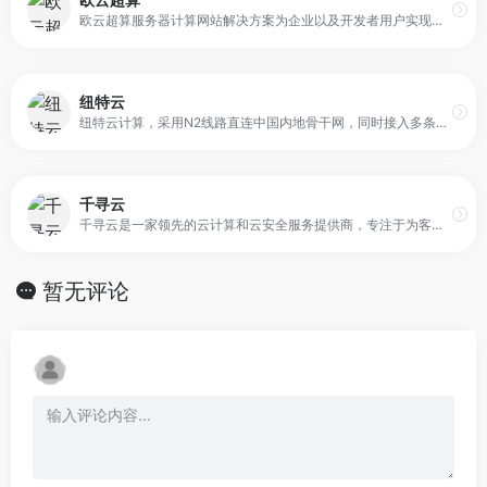
欧云超算服务器计算网站解决方案为企业以及开发者用户实现灵活弹性自动化的基础IT设施建设、按需付费的服务模式以及0成本的运维IT服务体系 。把传统的IDC数据中心改造成了一个高度简化、标准化、自动化和弹性灵活的云数据中心。
纽特云
纽特云计算，采用N2线路直连中国内地骨干网，同时接入多条国际优质线路，采用全速BGP网络。为企业提供安全可靠的数据存储、高速传输和灵活扩展的解决方案
千寻云
千寻云是一家领先的云计算和云安全服务提供商，专注于为客户提供多种云服务解决方案。他们的产品线包括云服务器、云主机（代替传统VPS）、高防服务器、高防数据中心、CDN以及DNS等服务。此外，千寻云已在多个国家和地区建立了全球高防节点，以全面满足不同行业的云计算和云安全需求!
暂无评论