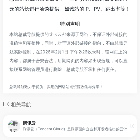
云的站长进行洽谈提供。如该站的IP、PV、跳出率等！
特别声明
本站总裁导航提供的莱卡云都来源于网络，不保证外部链接的
准确性和完整性，同时，对于该外部链接的指向，不由总裁导
航实际控制，在2026年2月1日 下午2:26收录时，该网页上的
内容，都属于合规合法，后期网页的内容如出现违规，可以直
接联系网站管理员进行删除，总裁导航不承担任何责任。
总裁导航致力于优质、实用的网络站点资源收集与分享！
相关导航
腾讯云
腾讯云（Tencent Cloud）是腾讯面向企业和开发者推出的云计算服务平台，定位于提供安全、稳定、可扩展的云基础设施与行业解决方案。平台围绕云服务器、数据库、存储、网络与内容分发等核心能力，形成完整的云服务体系，支持不同行业在云端构建业务系统、数字内容和应用服务。