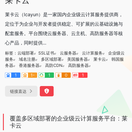
莱卡云（lcayun）是一家国内企业级云计算服务提供商，
定位于为企业与开发者提供稳定、可扩展的云基础设施与
配套服务。平台围绕云服务器、云主机、高防服务器等核
心产品，同时提供...
标签：
云端部署
SSL证书
云服务器
云计算服务
企业级云
服务
域名注册
多区域部署
美国服务器
莱卡云
韩国服
务器
香港服务器
高防CDN
高防服务器
1
1-
1
0
1
链接直达
覆盖多区域部署的企业级云计算服务平台：莱
卡云