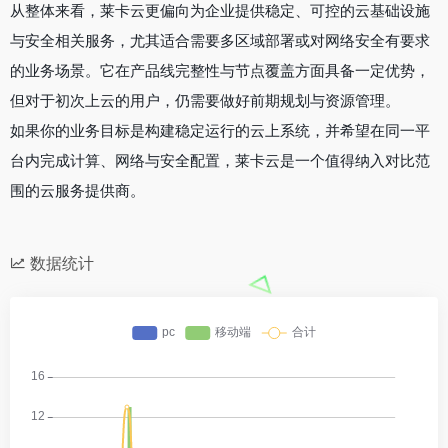
从整体来看，莱卡云更偏向为企业提供稳定、可控的云基础设施
与安全相关服务，尤其适合需要多区域部署或对网络安全有要求
的业务场景。它在产品线完整性与节点覆盖方面具备一定优势，
但对于初次上云的用户，仍需要做好前期规划与资源管理。
如果你的业务目标是构建稳定运行的云上系统，并希望在同一平
台内完成计算、网络与安全配置，莱卡云是一个值得纳入对比范
围的云服务提供商。
数据统计