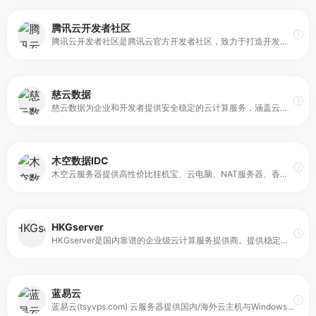
腾讯云开发者社区
腾讯云开发者社区是腾讯云官方开发者社区，致力于打造开发者的技术分享型社区。提供专栏,问答，沙龙等产品和服务，汇聚海量精品云计算使用和开发经验，致力于帮助开发者快速成长与发展，营造开放的云计算技术生态圈。
慈云数据
慈云数据为企业和开发者提供安全稳定的云计算服务，涵盖云服务器,云主机,CDN,云存储,云计算等全方位云服务和各行业解决方案。
木空数据IDC
木空云服务器提供高性价比挂机宝、云电脑、NAT服务器、香港/宿迁云服务器等产品，支持24小时挂机、脚本挂机、云端办公，免备案香港CN2服务器、木空云高防云主机，适合个人建站、跨境电商、游戏服务器租用。新用户享首月1元、免费试用，企业可定制弹性云主机、KVM虚拟化、SSD云存储。对比阿里云、腾讯云，木空云以低价高配、多端口NAT方案、内网穿透优势，成为国内高性价比云服务商首选。
HKGserver
HKGserver是国内靠谱的企业级云计算服务提供商。提供稳定、安全、高速以及极具性价比的云服务器、云存储等优质产品提供给用户。
蓝易云
蓝易云(tsyvps.com) 云服务器提供国内/海外云主机与Windows云服务器租用，覆盖云服务器是什么、有什么用、怎么使用的入门到实操；同步解读云服务器与物理服务器的区别与联系、虚拟化原理与性能取舍，并给出云服务器租用价格一年多少钱、哪家更便宜的选型思路，适配网站/小程序/数据库/业务部署等场景。