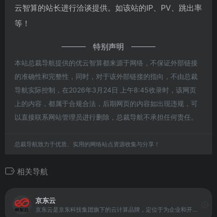
云智算的站长进行洽谈提供。如该站的IP、PV、跳出率
等！
特别声明
本站总裁导航提供的优云智算都来源于网络，不保证外部链接
的准确性和完整性，同时，对于该外部链接的指向，不由总裁
导航实际控制，在2026年3月24日 上午8:45收录时，该网页
上的内容，都属于合规合法，后期网页的内容如出现违规，可
以直接联系网站管理员进行删除，总裁导航不承担任何责任。
总裁导航致力于优质、实用的网络站点资源收集与分享！
相关导航
京东云
京东云是京东科技集团旗下的云计算品牌，定位于为企业和开发者提供安全、稳定、可信赖的云计算基础服务。平台依托京东科技集团在人工智能、大数据、云计算与物联网等领域的技术积累，构建了覆盖公有云、专有云与混合云在内的多云服务体系，支持不同行业根据自身需求灵活选择和组合云资源。