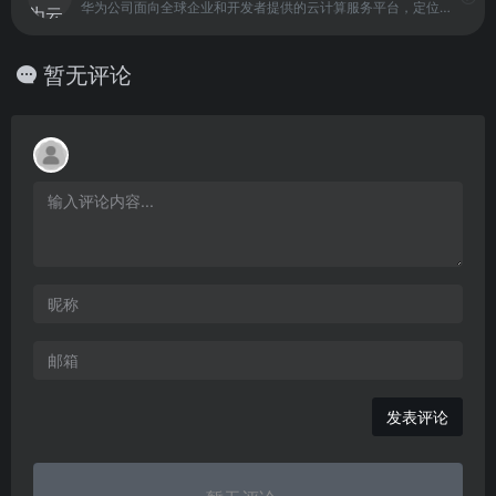
华为公司面向全球企业和开发者提供的云计算服务平台，定位于打造稳定、可靠、安全、可持续发展的智能云底座。平台通过全球基础设施和成熟技术能力，为企业提供从计算、存储、网络到AI、数据分析和行业解决方案的全栈服务，支持企业在降低成本、提升效率的同时，实现业务智能化与数字化升级。
暂无评论
发表评论