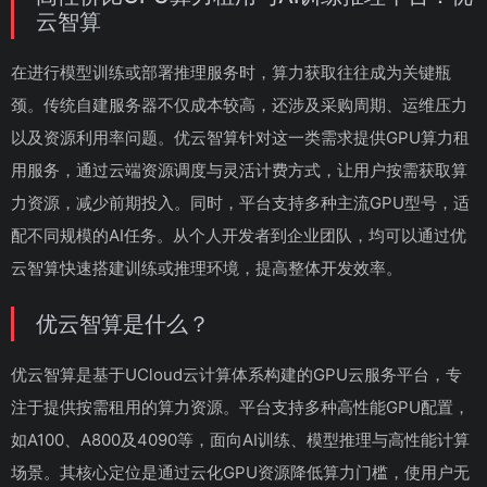
云智算
在进行模型训练或部署推理服务时，算力获取往往成为关键瓶
颈。传统自建服务器不仅成本较高，还涉及采购周期、运维压力
以及资源利用率问题。优云智算针对这一类需求提供GPU算力租
用服务，通过云端资源调度与灵活计费方式，让用户按需获取算
力资源，减少前期投入。同时，平台支持多种主流GPU型号，适
配不同规模的AI任务。从个人开发者到企业团队，均可以通过优
云智算快速搭建训练或推理环境，提高整体开发效率。
优云智算是什么？
优云智算是基于UCloud云计算体系构建的GPU云服务平台，专
注于提供按需租用的算力资源。平台支持多种高性能GPU配置，
如A100、A800及4090等，面向AI训练、模型推理与高性能计算
场景。其核心定位是通过云化GPU资源降低算力门槛，使用户无