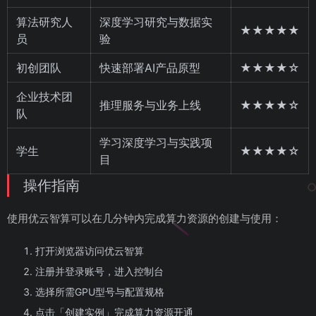
算法研究人
深度学习研究与数据实
★★★★★
员
验
初创团队
快速部署AI产品原型
★★★★☆
企业技术团
推理服务与业务上线
★★★★☆
队
学习深度学习与实践项
学生
★★★★☆
目
操作指南
使用优云智算可以在几分钟内完成算力资源的创建与使用：
打开浏览器访问优云智算
注册并登录账号，进入控制台
选择所需GPU型号与配置规格
点击「创建实例」完成算力资源开通