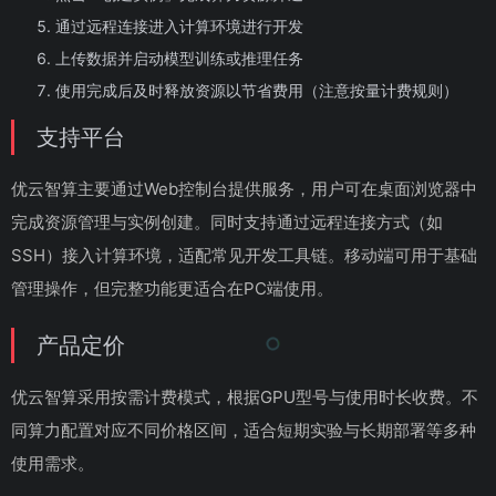
通过远程连接进入计算环境进行开发
上传数据并启动模型训练或推理任务
使用完成后及时释放资源以节省费用（注意按量计费规则）
支持平台
优云智算主要通过Web控制台提供服务，用户可在桌面浏览器中
完成资源管理与实例创建。同时支持通过远程连接方式（如
SSH）接入计算环境，适配常见开发工具链。移动端可用于基础
管理操作，但完整功能更适合在PC端使用。
产品定价
优云智算采用按需计费模式，根据GPU型号与使用时长收费。不
同算力配置对应不同价格区间，适合短期实验与长期部署等多种
使用需求。