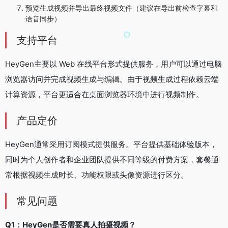
预览生成视频并导出最终视频文件（建议在导出前检查字幕和
语音同步）
支持平台
HeyGen主要以 Web 在线平台形式提供服务，用户可以通过电脑
浏览器访问并完成视频生成与编辑。由于视频生成过程依赖云端
计算资源，平台更适合在桌面浏览器环境中进行视频制作。
产品定价
HeyGen通常采用订阅模式提供服务。平台提供基础体验版本，
同时为个人创作者和企业团队提供不同等级的付费方案，套餐通
常根据视频生成时长、功能权限或头像资源进行区分。
常见问题
Q1：HeyGen是否需要真人拍摄视频？