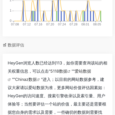
数据评估
HeyGen浏览人数已经达到113，如你需要查询该站的相
关权重信息，可以点击"
5118数据
""
爱站数据
""
Chinaz数据
"进入；以目前的网站数据参考，建
议大家请以爱站数据为准，更多网站价值评估因素如：
HeyGen的访问速度、搜索引擎收录以及索引量、用户
体验等；当然要评估一个站的价值，最主要还是需要根
据您自身的需求以及需要，一些确切的数据则需要找