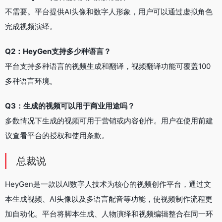
不需要。平台提供AI头像和数字人形象，用户可以通过虚拟角色
完成视频演绎。
Q2：HeyGen支持多少种语言？
平台支持多种语言的视频生成和翻译，视频翻译功能可覆盖100
多种语言环境。
Q3：生成的视频可以用于商业用途吗？
多数情况下生成的视频可用于营销或内容创作。用户在使用前建
议查看平台的授权和使用条款。
总裁说
HeyGen是一款以AI数字人技术为核心的视频创作平台，通过文
本生成视频、AI头像以及多语言配音等功能，使视频制作流程更
加自动化。平台将脚本生成、人物演绎和视频编辑整合在同一环