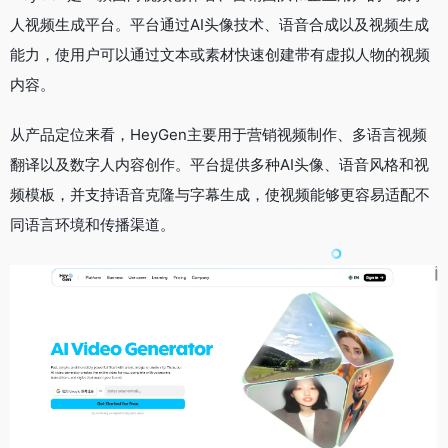
人视频生成平台。平台通过AI头像技术、语音合成以及视频生成
能力，使用户可以通过文本或素材快速创建带有虚拟人物的视频
内容。
从产品定位来看，HeyGen主要用于营销视频制作、多语言视频
翻译以及数字人内容创作。平台提供多种AI头像、语音风格和视
频模板，并支持语音克隆与字幕生成，使视频能够更容易适配不
同语言环境和传播渠道。