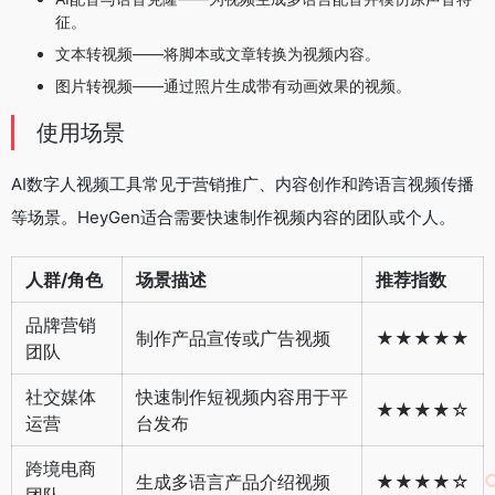
征。
文本转视频——将脚本或文章转换为视频内容。
图片转视频——通过照片生成带有动画效果的视频。
使用场景
AI数字人视频工具常见于营销推广、内容创作和跨语言视频传播
等场景。HeyGen适合需要快速制作视频内容的团队或个人。
人群/角色
场景描述
推荐指数
品牌营销
制作产品宣传或广告视频
★★★★★
团队
社交媒体
快速制作短视频内容用于平
★★★★☆
运营
台发布
跨境电商
生成多语言产品介绍视频
★★★★☆