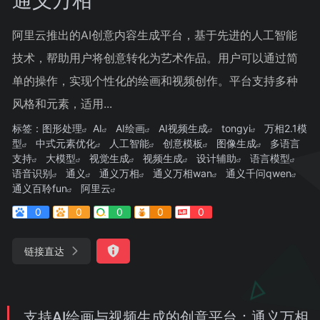
阿里云推出的AI创意内容生成平台，基于先进的人工智能
技术，帮助用户将创意转化为艺术作品。用户可以通过简
单的操作，实现个性化的绘画和视频创作。平台支持多种
风格和元素，适用...
标签：
图形处理
AI
AI绘画
AI视频生成
tongyi
万相2.1模
型
中式元素优化
人工智能
创意模板
图像生成
多语言
支持
大模型
视觉生成
视频生成
设计辅助
语言模型
语音识别
通义
通义万相
通义万相wan
通义千问qwen
通义百聆fun
阿里云
0
0
0
0
0
链接直达
支持AI绘画与视频生成的创意平台：通义万相