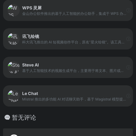
WPS 灵犀
金山办公软件推出的基于人工智能的办公助手，集成于 WPS 办公套件中。平台通过 DeepSeek-R1 等大语言模型，支持文档生成、文本优化、表格分析及数据处理功能。
讯飞绘镜
科大讯飞推出的 AI 短视频创作平台，原名“星火绘镜”。该工具主要用于将用户输入的文本描述自动转换为短视频内容。系统会先生成视频脚本和分镜结构，再根据这些信息生成视频画面，最终形成完整的视频作品。
Steve AI
基于人工智能技术的视频生成平台，主要用于将文本、图片或创意想法自动转换为动画或视频内容。该工具通过整合脚本生成、场景构建、配音与字幕等功能，实现完整的视频制作流程自动化。
Le Chat
Mistral 推出的多功能 AI 对话聊天助手，基于 Magistral 模型提供多语言理解和推理能力。它支持文本与语音输入，可执行深度研究、图像与代码生成、文档协作和网页搜索等功能。
暂无评论