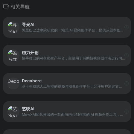
相关导航
寻光AI
阿里巴巴达摩院研发的一站式 AI 视频创作平台，提供从剧本创作到分镜设计、角色定制、场景生成以及视频编辑的全流程服务。平台利用先进人工智能技术，支持 AI 辅助的剧本分析、角色和场景智能生成，以及视频内容的精细化编辑，包括目标新增、消除、编辑和风格变换等功能。
磁力开创
快手推出的AI创意生产平台，主要用于辅助短视频创作者进行内容创作与营销视频制作。平台通过整合创意案例分析、AI脚本生成以及视频自动生成等功能，使用户能够快速完成视频内容制作。
Decohere
基于生成式人工智能的视频与图像创作平台，允许用户通过文本提示生成视频内容，同时支持音频同步、风格定制及时间线编辑。该平台提供浏览器访问入口，使用户无需复杂本地软件即可在线完成创作任务，覆盖从内容初期构思到生成成品的流程。
艺映AI
MewXAI团队推出的一款面向内容创作者的 AI 视频创作工具，该平台支持文生视频、图生视频和视频转动漫功能，用户无需专业技能即可将文字描述或静态图片转化为动态视频作品。