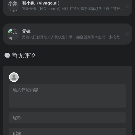
智小象（vivago.ai）
智象未来（HiDream.ai）倾力打造的基于国际领先且自主可控生成式人工智能（AIGC）多模态大模型的全中文易上手AIGC创作平台和社区，主要包括文生图、图生图、文生视频、图生视频、图片智能重绘、智能拓图、智能排版、视频智能编辑、设计师展示交流社区、AI创意创作大赛、AIGC课程及攻略等栏目，帮助您零基础轻松掌握AIGC一站式能力，唤醒创造力、生命感和价值感，解放生产力，全面提升全流程工作效率。
元镜
元镜依托智灵动力人机快生引擎，融合创意脚本生成、多模态分镜设计和一键成片功能，提供高效专业的内容创作解决方案，适配短视频、广告、宣传片等多场景需求。
暂无评论